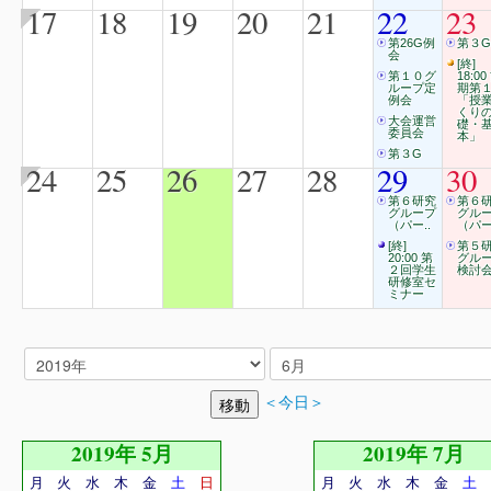
17
18
19
20
21
22
23
第26G例
第３G
会
[終]
第１０グ
18:00
ループ定
期第
例会
「授
くり
大会運営
礎・
委員会
本」
第３G
24
25
26
27
28
29
30
第６研究
第６
グループ
グル
（パー..
（パー
[終]
第５
20:00 第
グル
２回学生
検討
研修室セ
ミナー
＜今日＞
2019年 5月
2019年 7月
月
火
水
木
金
土
日
月
火
水
木
金
土