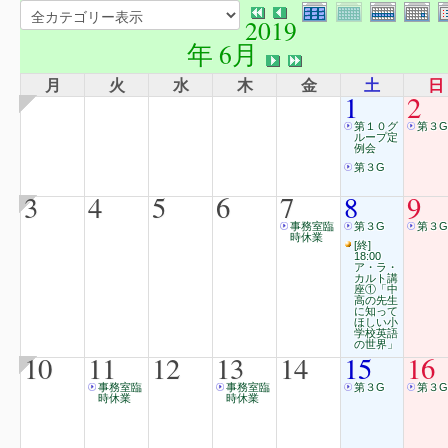
2019
年 6月
月
火
水
木
金
土
日
1
2
第１０グ
第３G
ループ定
例会
第３G
3
4
5
6
7
8
9
事務室臨
第３G
第３G
時休業
[終]
18:00
ア・ラ・
カルト講
座①「中
高の先生
に知って
ほしい小
学校英語
の世界」
10
11
12
13
14
15
16
事務室臨
事務室臨
第３G
第３G
時休業
時休業