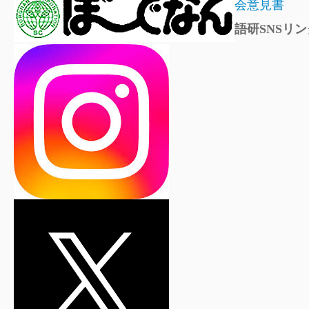
会意見書
語研SNSリン