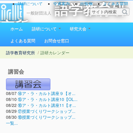
語研について
交通案内
出版物
よくある質問
語学教育研
お問い合わせ
一般財団法人
究所
ホーム
語研について
研究大会
1923（大正12）年創立
よくある質問
お問合せ窓口
語学教育研究所
/
語研カレンダー
講習会
08/07
⑭ア・ラ・カルト講座９【オ...
08/10
⑮ア・ラ・カルト講座10【OL...
08/22
⑯ア・ラ・カルト講座11【オ...
08/29
⑰授業づくりワークショップ...
08/30
⑱授業づくりワークショップ...
一覧...