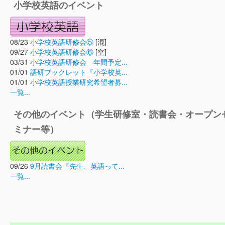
小学校英語のイベント
08/23
小学校英語研修会⑤
[混]
09/27
小学校英語研修会⑥
[空]
03/31
小学校英語研修会 年間予定...
01/01
語研ブックレット『小学校英...
01/01
小学校英語授業研究希望者募...
一覧...
その他のイベント（学生研修室・読書会・オープン
ミナー等）
09/26
9月読書会『先生、英語って...
一覧...