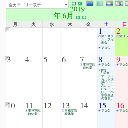
2019
年 6月
月
火
水
木
金
土
日
1
2
第１０グ
第３G
ループ定
例会
第３G
3
4
5
6
7
8
9
事務室臨
第３G
第３G
時休業
[終]
18:00
ア・ラ・
カルト講
座①「中
高の先生
に知って
ほしい小
学校英語
の世界」
10
11
12
13
14
15
16
事務室臨
事務室臨
第３G
第３G
時休業
時休業