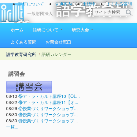
語研について
交通案内
出版物
よくある質問
語学教育研
お問い合わせ
一般財団法人
究所
ホーム
語研について
研究大会
1923（大正12）年創立
よくある質問
お問合せ窓口
語学教育研究所
/
語研カレンダー
講習会
08/10
⑮ア・ラ・カルト講座10【OL...
08/22
⑯ア・ラ・カルト講座11【オ...
08/29
⑰授業づくりワークショップ...
08/30
⑱授業づくりワークショップ...
08/30
⑲授業づくりワークショップ...
一覧...