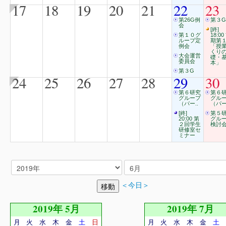
17
18
19
20
21
22
23
第26G例
第３G
会
[終]
第１０グ
18:00
ループ定
期第
例会
「授
くり
大会運営
礎・
委員会
本」
第３G
24
25
26
27
28
29
30
第６研究
第６
グループ
グル
（パー..
（パー
[終]
第５
20:00 第
グル
２回学生
検討
研修室セ
ミナー
＜今日＞
2019年 5月
2019年 7月
月
火
水
木
金
土
日
月
火
水
木
金
土