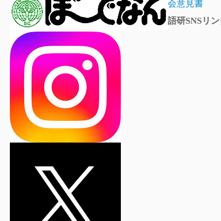
会意見書
語研SNSリン