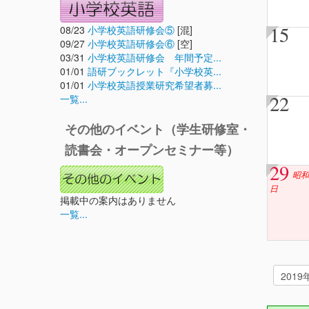
15
08/23
小学校英語研修会⑤
[混]
09/27
小学校英語研修会⑥
[空]
03/31
小学校英語研修会 年間予定...
01/01
語研ブックレット『小学校英...
01/01
小学校英語授業研究希望者募...
22
一覧...
その他のイベント（学生研修室・
読書会・オープンセミナー等）
29
昭和
日
掲載中の案内はありません
一覧...