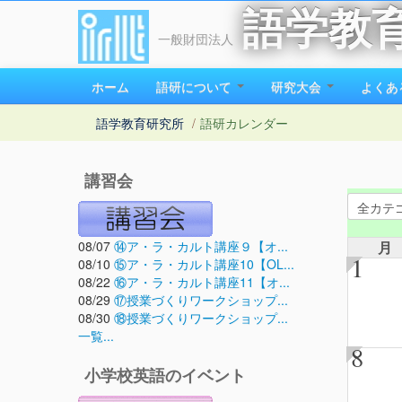
語学教
一般財団法人
ホーム
語研について
研究大会
よくあ
語学教育研究所
/
語研カレンダー
講習会
08/07
⑭ア・ラ・カルト講座９【オ...
月
1
08/10
⑮ア・ラ・カルト講座10【OL...
08/22
⑯ア・ラ・カルト講座11【オ...
08/29
⑰授業づくりワークショップ...
08/30
⑱授業づくりワークショップ...
一覧...
8
小学校英語のイベント