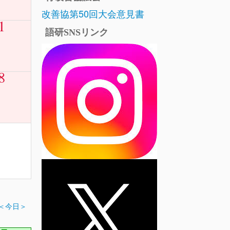
改善協第50回大会意見書
1
語研SNSリンク
8
＜今日＞