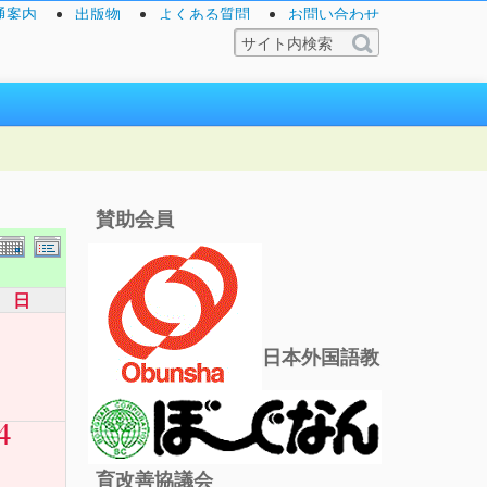
通案内
出版物
よくある質問
お問い合わせ
賛助会員
日
日本外国語教
4
育改善協議会