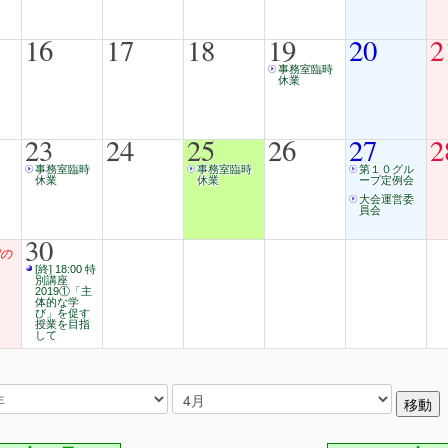
16
17
18
19
20
2
事務室臨時
休業
23
24
25
26
27
2
事務室臨時
事務室臨時
第１０グル
休業
休業
ープ定例会
大会運営委
員会
30
の
[終] 18:00 特
別講座
2019①「主
体的な学
び」を促す
授業を目指
して