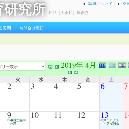
語研について
交
育研究所
1923（大正12）年創立
る質問
お問合せ窓口
2019年 4月
火
水
木
金
土
2
3
4
5
6
7
9
10
11
12
13
1
事務室臨時
第１０グル
休業
ープ定例会