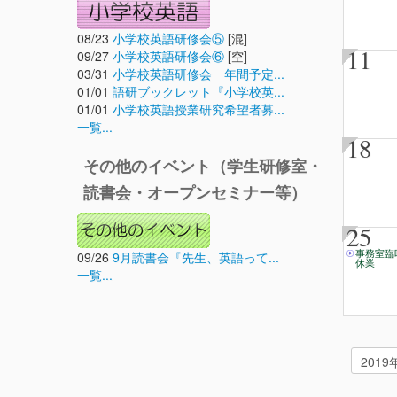
08/23
小学校英語研修会⑤
[混]
11
09/27
小学校英語研修会⑥
[空]
03/31
小学校英語研修会 年間予定...
01/01
語研ブックレット『小学校英...
01/01
小学校英語授業研究希望者募...
一覧...
18
その他のイベント（学生研修室・
読書会・オープンセミナー等）
25
09/26
9月読書会『先生、英語って...
事務室臨
休業
一覧...