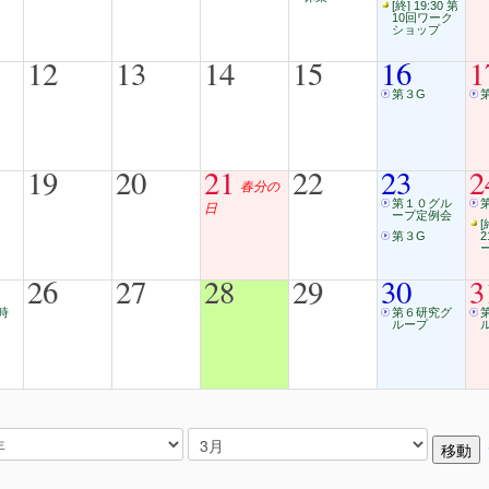
[終] 19:30 第
10回ワーク
ショップ
12
13
14
15
16
1
第３G
19
20
21
22
23
2
春分の
第１０グル
日
ープ定例会
[
第３G
26
27
28
29
30
3
時
第６研究グ
ループ