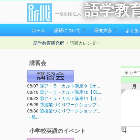
語学教
一般財団法人
ホーム
語研について
研究大会
よくあ
語学教育研究所
/
語研カレンダー
講習会
08/07
⑭ア・ラ・カルト講座９【オ...
月
08/10
⑮ア・ラ・カルト講座10【OL...
08/22
⑯ア・ラ・カルト講座11【オ...
08/29
⑰授業づくりワークショップ...
08/30
⑱授業づくりワークショップ...
一覧...
4
小学校英語のイベント