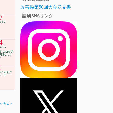
改善協第50回大会意見書
7
語研SNSリンク
第３G
4
第３G
終] 14:30 第
21回セミナ
ー
1
第６研究グ
ループ
＜今日＞