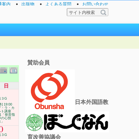
通案内
出版物
よくある質問
お問い合わせ
賛助会員
日
第３G
日本外国語教
終] 19:00
ア・ラ・カ
ルト講座
11「発音指
導の心技
体」
0
第３G
育改善協議会