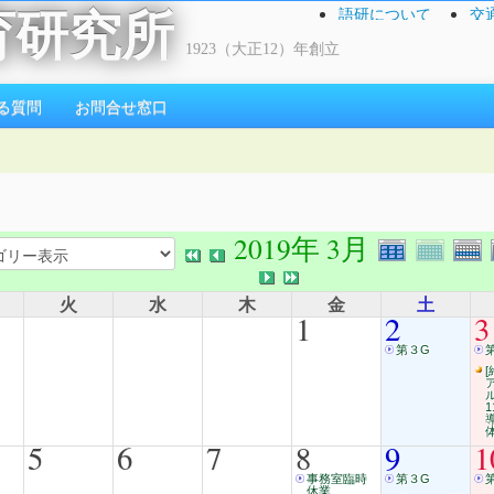
語研について
交
育研究所
1923（大正12）年創立
る質問
お問合せ窓口
2019年 3月
火
水
木
金
土
1
2
3
第３G
[
5
6
7
8
9
1
事務室臨時
第３G
休業