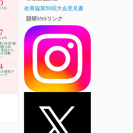
0
改善協第50回大会意見書
第３G
語研SNSリンク
7
第３G
終] 18:00 後
期第４回
「音読から
話す活動
へ」
4
第６研究グ
ループ