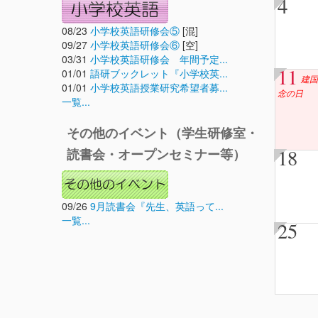
4
08/23
小学校英語研修会⑤
[混]
09/27
小学校英語研修会⑥
[空]
03/31
小学校英語研修会 年間予定...
11
01/01
語研ブックレット『小学校英...
建国
01/01
小学校英語授業研究希望者募...
念の日
一覧...
その他のイベント（学生研修室・
18
読書会・オープンセミナー等）
09/26
9月読書会『先生、英語って...
一覧...
25