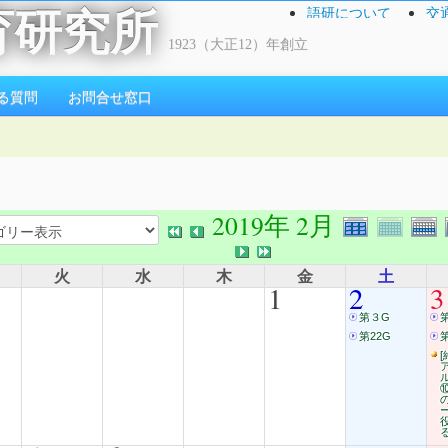
語研について
交
育研究所
1923（大正12）年創立
る質問
お問合せ窓口
2019年 2月
火
水
木
金
土
1
2
3
第３G
第22G
第
[