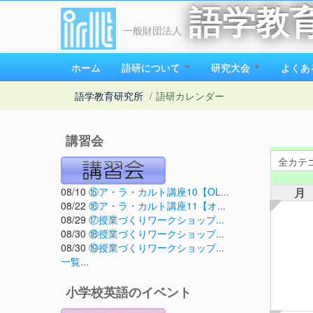
語学教
一般財団法人
ホーム
語研について
研究大会
よくあ
語学教育研究所
/
語研カレンダー
講習会
08/10
⑮ア・ラ・カルト講座10【OL...
月
08/22
⑯ア・ラ・カルト講座11【オ...
08/29
⑰授業づくりワークショップ...
08/30
⑱授業づくりワークショップ...
08/30
⑲授業づくりワークショップ...
一覧...
小学校英語のイベント