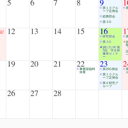
5
6
7
8
9
1
第１０グル
ープ定例会
総務部会
第３G
12
13
14
15
16
1
記
研究部会
第３G
[
[終] 21:00 第
3回 学生研
修室セミナ
ー
19
20
21
22
23
2
事務室臨時
第26G例会
休業
第１０グル
ープ定例会
第６研究グ
ループ
26
27
28