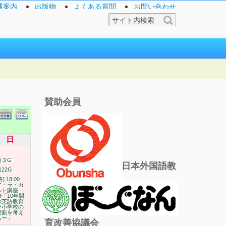
通案内
出版物
よくある質問
お問い合わせ
賛助会員
日
第３G
日本外国語教
22G
終] 18:00
ア・ラ・カ
ルト講座
⑩「10年間
の英語教育
ー小学校の
役割を考え
るー」
育改善協議会