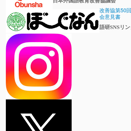
日本外国語教育改善協議会
改善協第50
会意見書
語研SNSリン