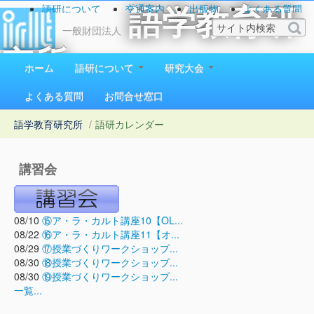
語研について
交通案内
出版物
よくある質問
語学教育研
お問い合わせ
一般財団法人
究所
ホーム
語研について
研究大会
1923（大正12）年創立
よくある質問
お問合せ窓口
語学教育研究所
/
語研カレンダー
講習会
08/10
⑮ア・ラ・カルト講座10【OL...
08/22
⑯ア・ラ・カルト講座11【オ...
08/29
⑰授業づくりワークショップ...
08/30
⑱授業づくりワークショップ...
08/30
⑲授業づくりワークショップ...
一覧...