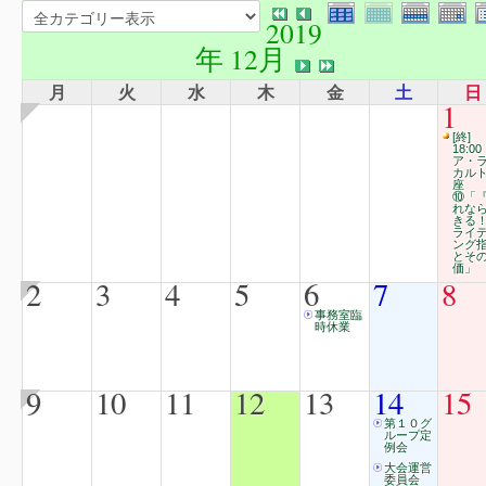
2019
年 12月
月
火
水
木
金
土
日
1
[終]
18:00
ア・
カル
座
⑩「
れな
きる
ライ
ング
とそ
価」
2
3
4
5
6
7
8
事務室臨
時休業
9
10
11
12
13
14
15
第１０グ
ループ定
例会
大会運営
委員会