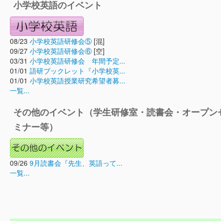
小学校英語のイベント
08/23
小学校英語研修会⑤
[混]
09/27
小学校英語研修会⑥
[空]
03/31
小学校英語研修会 年間予定...
01/01
語研ブックレット『小学校英...
01/01
小学校英語授業研究希望者募...
一覧...
その他のイベント（学生研修室・読書会・オープン
ミナー等）
09/26
9月読書会『先生、英語って...
一覧...