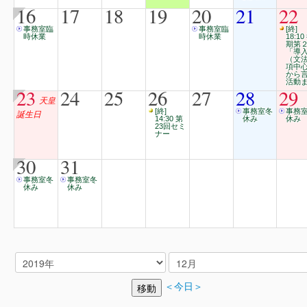
16
17
18
19
20
21
22
事務室臨
事務室臨
[終]
時休業
時休業
18:10
期第
「導
（文
項中
から
活動
23
24
25
26
27
28
29
天皇
[終]
事務室冬
事務
誕生日
14:30 第
休み
休み
23回セミ
ナー
30
31
事務室冬
事務室冬
休み
休み
＜今日＞