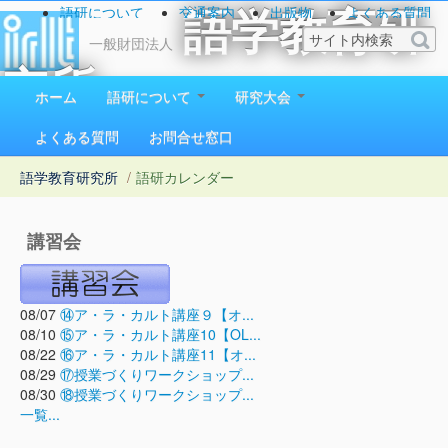
語研について
交通案内
出版物
よくある質問
語学教育研
お問い合わせ
一般財団法人
究所
ホーム
語研について
研究大会
1923（大正12）年創立
よくある質問
お問合せ窓口
語学教育研究所
/
語研カレンダー
講習会
08/07
⑭ア・ラ・カルト講座９【オ...
08/10
⑮ア・ラ・カルト講座10【OL...
08/22
⑯ア・ラ・カルト講座11【オ...
08/29
⑰授業づくりワークショップ...
08/30
⑱授業づくりワークショップ...
一覧...