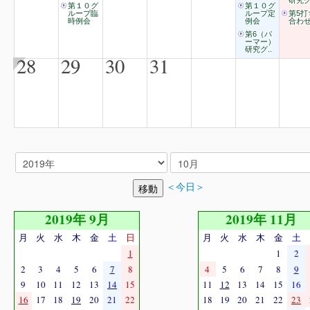
研究グ
第１０グ
第１０グ
ループ臨
ループ定
第5打
時例会
例会
合わ
第6（パ
ーマー）
研究グ..
28
29
30
31
＜今日＞
2019年 9月
2019年 11月
月
火
水
木
金
土
日
月
火
水
木
金
土
1
1
2
2
3
4
5
6
7
8
4
5
6
7
8
9
9
10
11
12
13
14
15
11
12
13
14
15
16
16
17
18
19
20
21
22
18
19
20
21
22
23