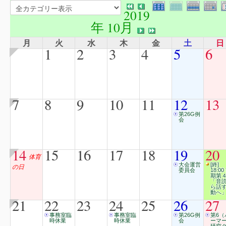
2019
年 10月
月
火
水
木
金
土
日
1
2
3
4
5
6
7
8
9
10
11
12
13
第26G例
会
14
15
16
17
18
19
20
体育
大会運営
[終]
の日
委員会
18:00
期第
「音
ら話
動へ
21
22
23
24
25
26
27
事務室臨
事務室臨
第26G例
第6（
時休業
時休業
会
ーマ