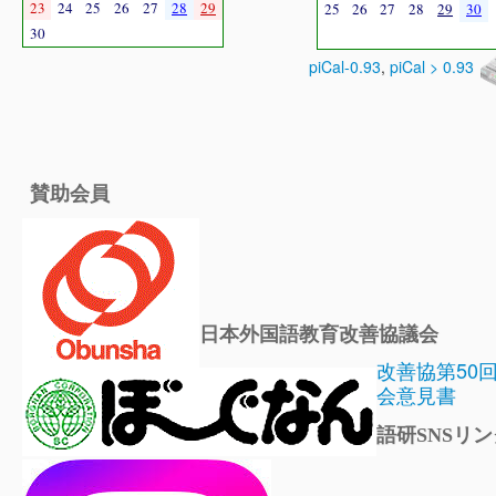
23
24
25
26
27
28
29
25
26
27
28
29
30
30
piCal-0.93
,
piCal > 0.93
賛助会員
日本外国語教育改善協議会
改善協第50
会意見書
語研SNSリン