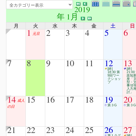
2019
年 1月
月
火
水
木
金
土
日
1
2
3
4
5
6
元旦
7
8
9
10
11
12
13
[終]
[終]
18:30 第
21:00
9回ワー
故知
クショッ
座「
プ
型・
事項
入方
討」
14
15
16
17
18
19
20
成人
第３G
第３G
の日
21
22
23
24
25
26
27
第１０グ
[終]