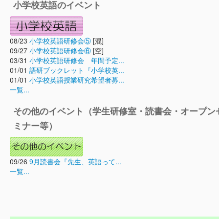
小学校英語のイベント
08/23
小学校英語研修会⑤
[混]
09/27
小学校英語研修会⑥
[空]
03/31
小学校英語研修会 年間予定...
01/01
語研ブックレット『小学校英...
01/01
小学校英語授業研究希望者募...
一覧...
その他のイベント（学生研修室・読書会・オープン
ミナー等）
09/26
9月読書会『先生、英語って...
一覧...