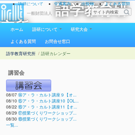
語研について
交通案内
出版物
よくある質問
語学教育研
お問い合わせ
一般財団法人
究所
ホーム
語研について
研究大会
1923（大正12）年創立
よくある質問
お問合せ窓口
語学教育研究所
/
語研カレンダー
講習会
08/07
⑭ア・ラ・カルト講座９【オ...
08/10
⑮ア・ラ・カルト講座10【OL...
08/22
⑯ア・ラ・カルト講座11【オ...
08/29
⑰授業づくりワークショップ...
08/30
⑱授業づくりワークショップ...
一覧...