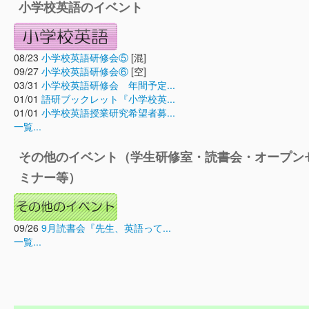
小学校英語のイベント
08/23
小学校英語研修会⑤
[混]
09/27
小学校英語研修会⑥
[空]
03/31
小学校英語研修会 年間予定...
01/01
語研ブックレット『小学校英...
01/01
小学校英語授業研究希望者募...
一覧...
その他のイベント（学生研修室・読書会・オープン
ミナー等）
09/26
9月読書会『先生、英語って...
一覧...