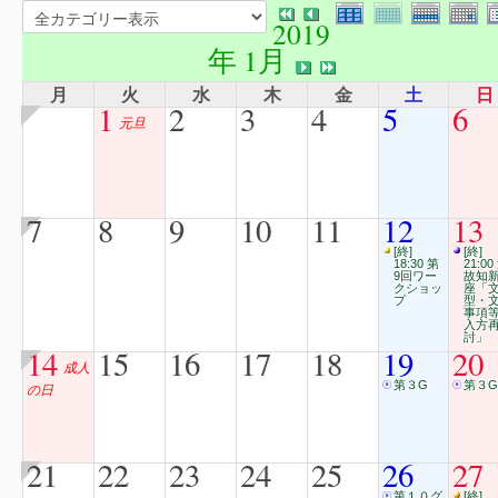
2019
年 1月
月
火
水
木
金
土
日
1
2
3
4
5
6
元旦
7
8
9
10
11
12
13
[終]
[終]
18:30 第
21:00
9回ワー
故知
クショッ
座「
プ
型・
事項
入方
討」
14
15
16
17
18
19
20
成人
第３G
第３G
の日
21
22
23
24
25
26
27
第１０グ
[終]