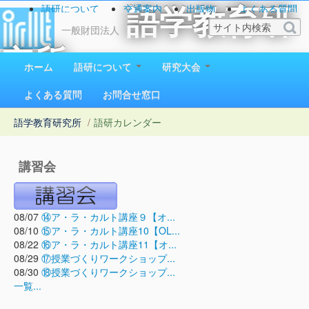
語研について
交通案内
出版物
よくある質問
語学教育研
お問い合わせ
一般財団法人
究所
ホーム
語研について
研究大会
1923（大正12）年創立
よくある質問
お問合せ窓口
語学教育研究所
/
語研カレンダー
講習会
08/07
⑭ア・ラ・カルト講座９【オ...
08/10
⑮ア・ラ・カルト講座10【OL...
08/22
⑯ア・ラ・カルト講座11【オ...
08/29
⑰授業づくりワークショップ...
08/30
⑱授業づくりワークショップ...
一覧...