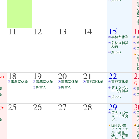
11
12
13
14
15
1
事務室休業
若林俊輔奨
励賞
第３G
[
18
19
20
21
22
2
の
事務室休業
事務室休業
事務室休業
事務室休業
事務室休業
日
理事会
理事会
第１０グル
業
ープ定例会
会
第３G
25
26
27
28
29
3
休
第６（パー
マー）研究
グ..
グ
業
[終] 18:00
[
ア・ラ・カ
ルト講座
⑧「『定期