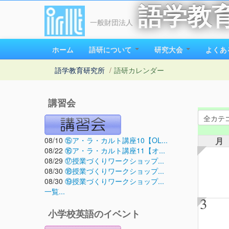
語学教
一般財団法人
ホーム
語研について
研究大会
よくあ
語学教育研究所
/
語研カレンダー
講習会
08/10
⑮ア・ラ・カルト講座10【OL...
月
08/22
⑯ア・ラ・カルト講座11【オ...
08/29
⑰授業づくりワークショップ...
08/30
⑱授業づくりワークショップ...
08/30
⑲授業づくりワークショップ...
一覧...
3
小学校英語のイベント