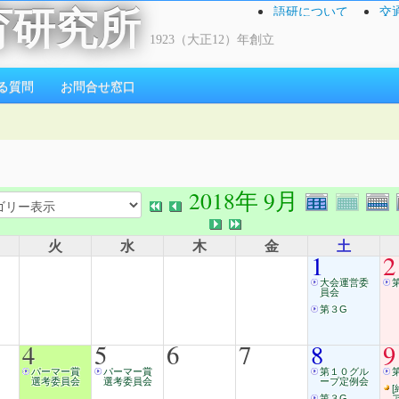
語研について
交
育研究所
1923（大正12）年創立
る質問
お問合せ窓口
2018年 9月
火
水
木
金
土
1
2
大会運営委
員会
第３G
4
5
6
7
8
9
パーマー賞
パーマー賞
第１０グル
選考委員会
選考委員会
ープ定例会
[
第３G