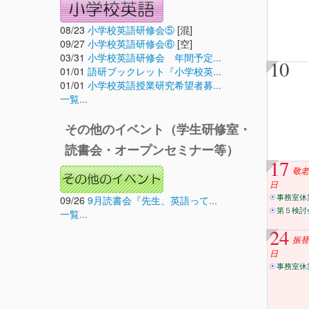
08/23
小学校英語研修会⑤
[混]
09/27
小学校英語研修会⑥
[空]
03/31
小学校英語研修会 年間予定...
10
01/01
語研ブックレット『小学校英...
01/01
小学校英語授業研究希望者募...
一覧...
その他のイベント（学生研修室・
読書会・オープンセミナー等）
17
敬老
日
09/26
9月読書会『先生、英語って...
事務室休
第５検討
一覧...
24
振替
日
事務室休