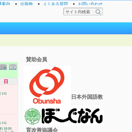
通案内
出版物
よくある質問
お問い合わせ
賛助会員
日
第３G
日本外国語教
第３G
終] 18:00
育改善協議会
ア・ラ・カ