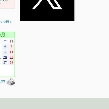
導の心技
体」
＜今日＞
0月
金
土
日
6
7
2
13
14
9
20
21
6
27
28
0.93