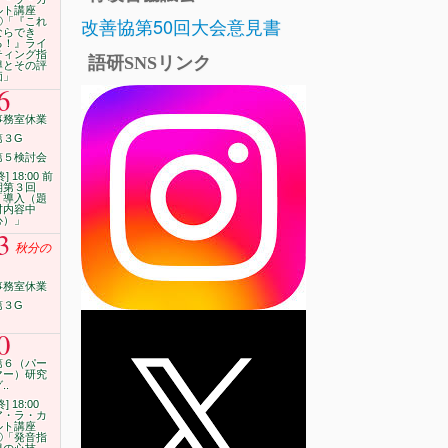
ルト講座
改善協第50回大会意見書
⑦「『これ
ならでき
る！』ライ
ティング指
語研SNSリンク
導とその評
価」
6
事務室休業
第３G
第５検討会
終] 18:00 前
期第３回
「導入（題
材内容中
心）」
3
秋分の
事務室休業
第３G
0
第６（パー
マー）研究
..
終] 18:00
ア・ラ・カ
ルト講座
⑨「発音指