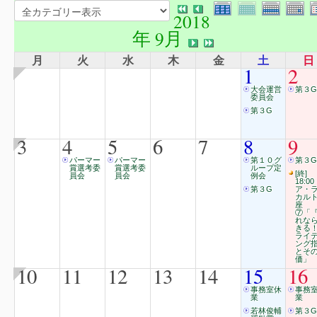
2018
年 9月
月
火
水
木
金
土
日
1
2
大会運営
第３G
委員会
第３G
3
4
5
6
7
8
9
パーマー
パーマー
第１０グ
第３G
賞選考委
賞選考委
ループ定
[終]
員会
員会
例会
18:00
第３G
ア・
カル
座
⑦「
れな
きる
ライ
ング
とそ
価」
10
11
12
13
14
15
16
事務室休
事務
業
業
若林俊輔
第３G