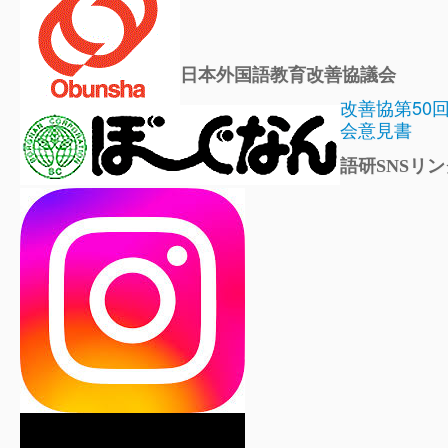
日本外国語教育改善協議会
改善協第50
会意見書
語研SNSリン