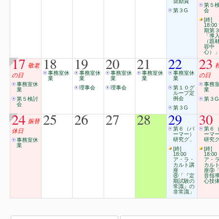
奨励賞
第５
第３G
会
[終]
18:00
期第
「導
（題
容中
心）
17
18
19
20
21
22
23
敬老
事務室休
事務室休
事務室休
事務室休
事務室休
の日
の日
業
業
業
業
業
事務室休
事務
理事会
理事会
第１０グ
業
業
ループ定
例会
第５検討
第３G
会
第３G
24
25
26
27
28
29
30
振替
第６（パ
第６
休日
ーマー）
ーマ
研究グ..
研究グ
事務室休
業
[終]
[終]
18:00
18:00
ア・ラ・
ア・
カルト講
カル
座
座⑨
⑧「『定
音指
期試験の
心技
常識』の
非常識」