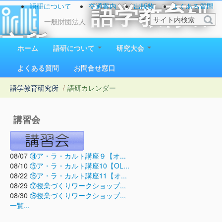
語研について
交通案内
出版物
よくある質問
語学教育研
お問い合わせ
一般財団法人
究所
ホーム
語研について
研究大会
1923（大正12）年創立
よくある質問
お問合せ窓口
語学教育研究所
/
語研カレンダー
講習会
08/07
⑭ア・ラ・カルト講座９【オ...
08/10
⑮ア・ラ・カルト講座10【OL...
08/22
⑯ア・ラ・カルト講座11【オ...
08/29
⑰授業づくりワークショップ...
08/30
⑱授業づくりワークショップ...
一覧...