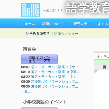
語学教
一般財団法人
ホーム
語研について
研究大会
よくあ
語学教育研究所
/
語研カレンダー
講習会
08/07
⑭ア・ラ・カルト講座９【オ...
月
08/10
⑮ア・ラ・カルト講座10【OL...
08/22
⑯ア・ラ・カルト講座11【オ...
08/29
⑰授業づくりワークショップ...
08/30
⑱授業づくりワークショップ...
一覧...
小学校英語のイベント