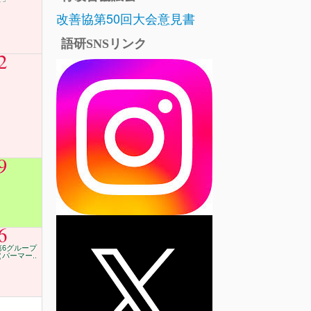
改善協第50回大会意見書
語研SNSリンク
2
9
6
第6グループ
（パーマー..