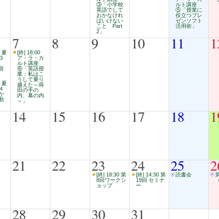
③「小学校
ルト講座
英語でして
⑤「授業に
おかなけれ
役立つプレ
ばいけない
ゼンソフト
こと Part
活用術」
2」
7
8
9
10
11
1
0 夏
[終] 18:00
３
ア・ラ・カ
ルト講座
容
⑥「英語授
業：私はこ
うして乗り
0 夏
越えた～蒔
４
田の手の
か
内、幕の内
動
～」
14
15
16
17
18
1
21
22
23
24
25
2
[終] 18:30 第
[終] 14:30 第
読書会
8回ワークシ
19回 セミナ
ョップ
ー
28
29
30
31