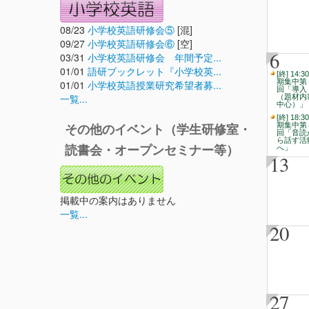
08/23
小学校英語研修会⑤
[混]
09/27
小学校英語研修会⑥
[空]
6
03/31
小学校英語研修会 年間予定...
01/01
語研ブックレット『小学校英...
[終] 14:3
期集中第
01/01
小学校英語授業研究希望者募...
回「導入
一覧...
（題材内
中心）」
[終] 18:3
期集中第
その他のイベント（学生研修室・
回「音読
ら話す活
読書会・オープンセミナー等）
へ」
13
掲載中の案内はありません
一覧...
20
27