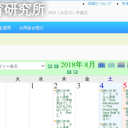
語研について
交
育研究所
1923（大正12）年創立
る質問
お問合せ窓口
2018年 8月
火
水
木
金
土
1
2
3
4
5
[終] 14:30
[終] 14:30
[
ア・ラ・カ
ア・ラ・カ
ルト講座
ルト講座
②「小学校
④「Oral
英語でして
Introduction
おかなけれ
〜"The
[
ばいけない
House that
こと Part
Jack Built"を
1」
体験す
る〜」
[終] 18:30
ア・ラ・カ
[終] 18:30
ルト講座
ア・ラ・カ