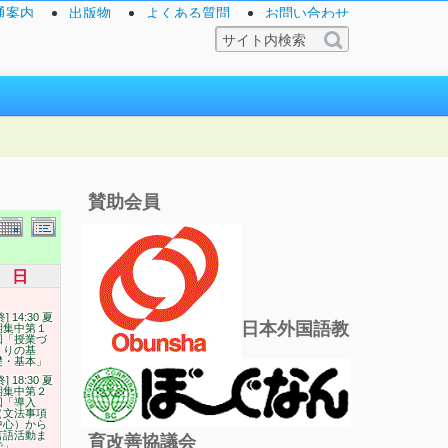
通案内
出版物
よくある質問
お問い合わせ
賛助会員
日
終] 14:30 夏
日本外国語教
期集中第１
回「授業づ
くりの基
礎・基本」
終] 18:30 夏
期集中第２
回「導入
（文法事項
中心）から
言語活動ま
育改善協議会
で」