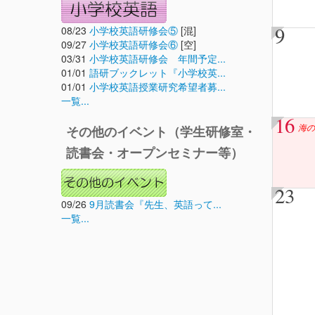
9
08/23
小学校英語研修会⑤
[混]
09/27
小学校英語研修会⑥
[空]
03/31
小学校英語研修会 年間予定...
01/01
語研ブックレット『小学校英...
01/01
小学校英語授業研究希望者募...
一覧...
16
海の
その他のイベント（学生研修室・
読書会・オープンセミナー等）
23
09/26
9月読書会『先生、英語って...
一覧...