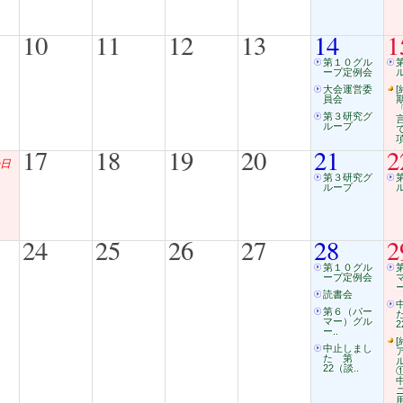
10
11
12
13
14
1
第１０グル
ープ定例会
大会運営委
[
員会
第３研究グ
ループ
17
18
19
20
21
2
日
第３研究グ
ループ
24
25
26
27
28
2
第１０グル
ープ定例会
ー
読書会
第６（パー
マー）グル
2
ー..
[
中止しまし
た 第
22（談..