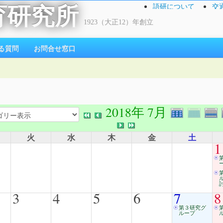
語研について
交
育研究所
1923（大正12）年創立
る質問
お問合せ窓口
2018年 7月
火
水
木
金
土
1
討
3
4
5
6
7
8
第３研究グ
ループ