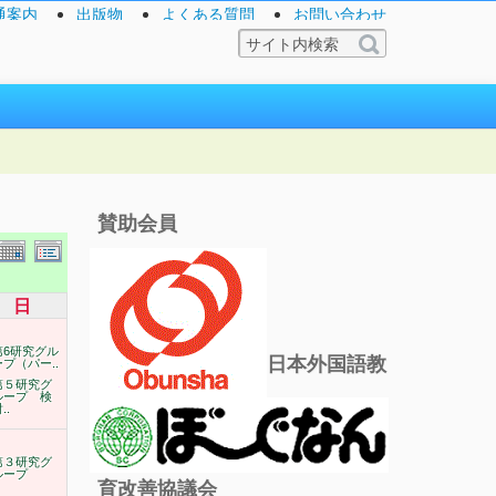
通案内
出版物
よくある質問
お問い合わせ
賛助会員
日
第6研究グル
日本外国語教
ープ（パー..
第５研究グ
ループ 検
..
第３研究グ
ループ
育改善協議会