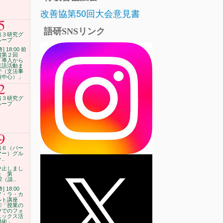
改善協第50回大会意見書
5
語研SNSリンク
第３研究グ
ループ
終] 18:00 前
期第２回
「導入から
言語活動ま
で（文法事
項中心）」
2
第３研究グ
ループ
9
第６（パー
マー）グル
..
中止しまし
た 第
2（談..
終] 18:00
ア・ラ・カ
ルト講座
①「授業の
中でのフォ
ニックス活
用術」