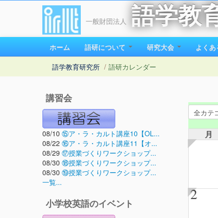
語学教
一般財団法人
ホーム
語研について
研究大会
よくあ
語学教育研究所
/
語研カレンダー
講習会
08/10
⑮ア・ラ・カルト講座10【OL...
月
08/22
⑯ア・ラ・カルト講座11【オ...
08/29
⑰授業づくりワークショップ...
08/30
⑱授業づくりワークショップ...
08/30
⑲授業づくりワークショップ...
一覧...
2
小学校英語のイベント