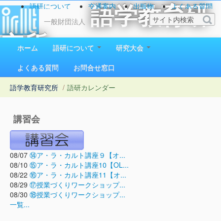
語研について
交通案内
出版物
よくある質問
語学教育研
お問い合わせ
一般財団法人
究所
ホーム
語研について
研究大会
1923（大正12）年創立
よくある質問
お問合せ窓口
語学教育研究所
/
語研カレンダー
講習会
08/07
⑭ア・ラ・カルト講座９【オ...
08/10
⑮ア・ラ・カルト講座10【OL...
08/22
⑯ア・ラ・カルト講座11【オ...
08/29
⑰授業づくりワークショップ...
08/30
⑱授業づくりワークショップ...
一覧...