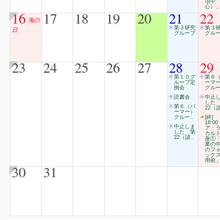
項中
心）
16
17
18
19
20
21
22
海の
第３研究
第３
日
グループ
グル
23
24
25
26
27
28
29
第１０グ
第６
ループ定
ーマ
例会
グルー
読書会
中止
した
第６（パ
22（談
ーマー）
グルー..
[終]
18:00
中止しま
ア・
した 第
カル
22（談..
座①
業の
のフ
ック
用術
30
31