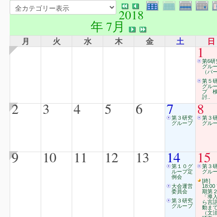
2018
年 7月
月
火
水
木
金
土
日
1
第6研
グル
（パー
第５
グル
プ 
討..
2
3
4
5
6
7
8
第３研究
第３
グループ
グル
9
10
11
12
13
14
15
第１０グ
第３
ループ定
グル
例会
[終]
大会運営
18:00
委員会
期第
「導
第３研究
ら言
グループ
動ま
（文