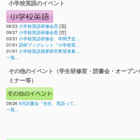
小学校英語のイベント
08/23
小学校英語研修会⑤
[混]
09/27
小学校英語研修会⑥
[空]
03/31
小学校英語研修会 年間予定...
01/01
語研ブックレット『小学校英...
01/01
小学校英語授業研究希望者募...
一覧...
その他のイベント（学生研修室・読書会・オープン
ミナー等）
09/26
9月読書会『先生、英語って...
一覧...