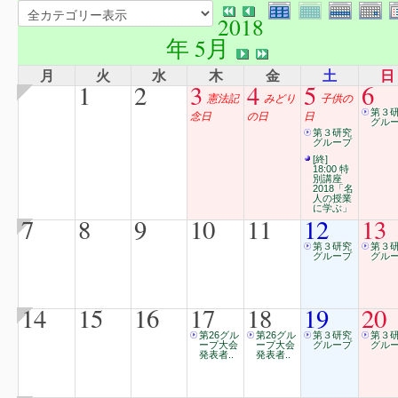
2018
年 5月
月
火
水
木
金
土
日
1
2
3
4
5
6
憲法記
みどり
子供の
第３
念日
の日
日
グル
第３研究
グループ
[終]
18:00 特
別講座
2018「名
人の授業
に学ぶ」
7
8
9
10
11
12
13
第３研究
第３
グループ
グル
14
15
16
17
18
19
20
第26グル
第26グル
第３研究
第３
ープ大会
ープ大会
グループ
グル
発表者..
発表者..