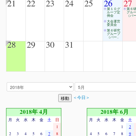
21
22
23
24
25
26
27
第１０グ
第６
ループ定
グル
例会
（パー
大会運営
委員会
第６研究
グループ
（パー..
28
29
30
31
＜今日＞
2018年 4月
2018年 6月
月
火
水
木
金
土
日
月
火
水
木
金
土
1
1
2
2
3
4
5
6
7
8
4
5
6
7
8
9