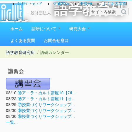
語研について
交通案内
出版物
よくある質問
語学教育研
お問い合わせ
一般財団法人
究所
ホーム
語研について
研究大会
1923（大正12）年創立
よくある質問
お問合せ窓口
語学教育研究所
/
語研カレンダー
講習会
08/10
⑮ア・ラ・カルト講座10【OL...
08/22
⑯ア・ラ・カルト講座11【オ...
08/29
⑰授業づくりワークショップ...
08/30
⑱授業づくりワークショップ...
08/30
⑲授業づくりワークショップ...
一覧...