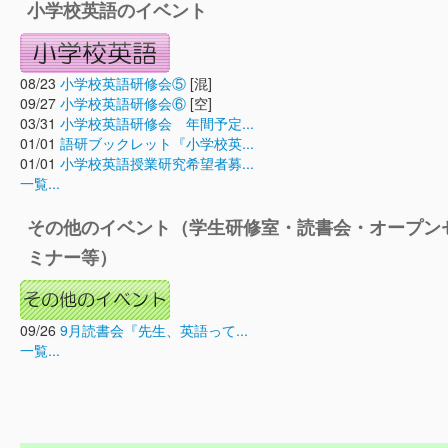
小学校英語のイベント
08/23
小学校英語研修会⑤
[混]
09/27
小学校英語研修会⑥
[空]
03/31
小学校英語研修会 年間予定...
01/01
語研ブックレット『小学校英...
01/01
小学校英語授業研究希望者募...
一覧...
その他のイベント（学生研修室・読書会・オープン
ミナー等）
09/26
9月読書会『先生、英語って...
一覧...