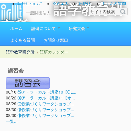
語研について
交通案内
出版物
よくある質問
語学教育研
お問い合わせ
一般財団法人
究所
ホーム
語研について
研究大会
1923（大正12）年創立
よくある質問
お問合せ窓口
語学教育研究所
/
語研カレンダー
講習会
08/10
⑮ア・ラ・カルト講座10【OL...
08/22
⑯ア・ラ・カルト講座11【オ...
08/29
⑰授業づくりワークショップ...
08/30
⑱授業づくりワークショップ...
08/30
⑲授業づくりワークショップ...
一覧...