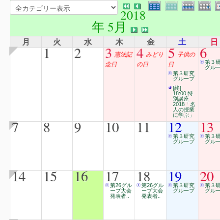
2018
年 5月
月
火
水
木
金
土
日
1
2
3
4
5
6
憲法記
みどり
子供の
第３
念日
の日
日
グル
第３研究
グループ
[終]
18:00 特
別講座
2018「名
人の授業
に学ぶ」
7
8
9
10
11
12
13
第３研究
第３
グループ
グル
14
15
16
17
18
19
20
第26グル
第26グル
第３研究
第３
ープ大会
ープ大会
グループ
グル
発表者..
発表者..