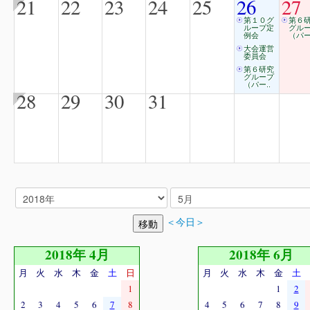
21
22
23
24
25
26
27
第１０グ
第６
ループ定
グル
例会
（パー
大会運営
委員会
第６研究
グループ
（パー..
28
29
30
31
＜今日＞
2018年 4月
2018年 6月
月
火
水
木
金
土
日
月
火
水
木
金
土
1
1
2
2
3
4
5
6
7
8
4
5
6
7
8
9