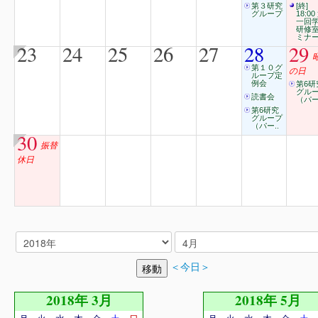
第３研究
[終]
グループ
18:00
一回
研修
ミナ
23
24
25
26
27
28
29
第１０グ
の日
ループ定
例会
第6研
グル
読書会
（パー
第6研究
グループ
（パー..
30
振替
休日
＜今日＞
2018年 3月
2018年 5月