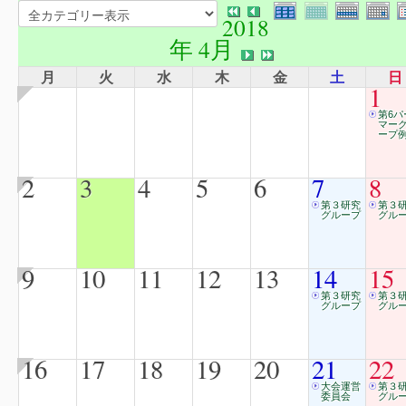
2018
年 4月
月
火
水
木
金
土
日
1
第6パ
マー
ープ例
2
3
4
5
6
7
8
第３研究
第３
グループ
グル
9
10
11
12
13
14
15
第３研究
第３
グループ
グル
16
17
18
19
20
21
22
大会運営
第３
委員会
グル