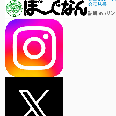
会意見書
語研SNSリン