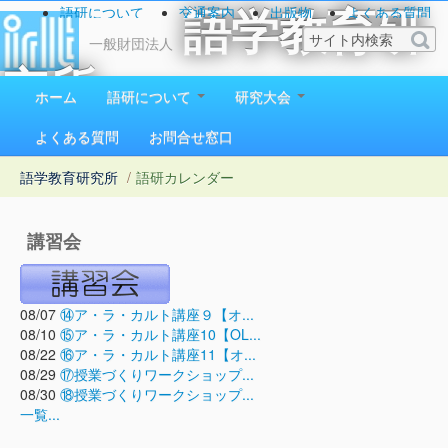
語研について
交通案内
出版物
よくある質問
語学教育研
お問い合わせ
一般財団法人
究所
ホーム
語研について
研究大会
1923（大正12）年創立
よくある質問
お問合せ窓口
語学教育研究所
/
語研カレンダー
講習会
08/07
⑭ア・ラ・カルト講座９【オ...
08/10
⑮ア・ラ・カルト講座10【OL...
08/22
⑯ア・ラ・カルト講座11【オ...
08/29
⑰授業づくりワークショップ...
08/30
⑱授業づくりワークショップ...
一覧...