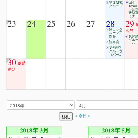
第３研究
[終]
グループ
18:00
一回
研修
ミナ
23
24
25
26
27
28
29
第１０グ
の日
ループ定
例会
第6研
グル
読書会
（パー
第6研究
グループ
（パー..
30
振替
休日
＜今日＞
2018年 3月
2018年 5月