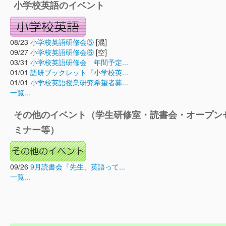
小学校英語のイベント
08/23
小学校英語研修会⑤
[混]
09/27
小学校英語研修会⑥
[空]
03/31
小学校英語研修会 年間予定...
01/01
語研ブックレット『小学校英...
01/01
小学校英語授業研究希望者募...
一覧...
その他のイベント（学生研修室・読書会・オープン
ミナー等）
09/26
9月読書会『先生、英語って...
一覧...