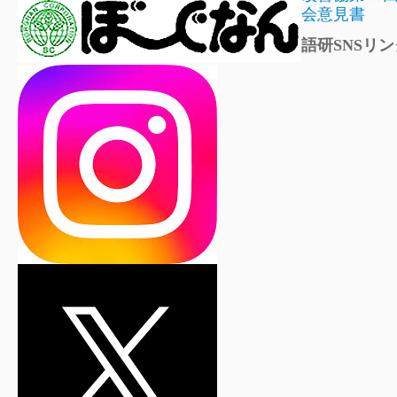
会意見書
語研SNSリン