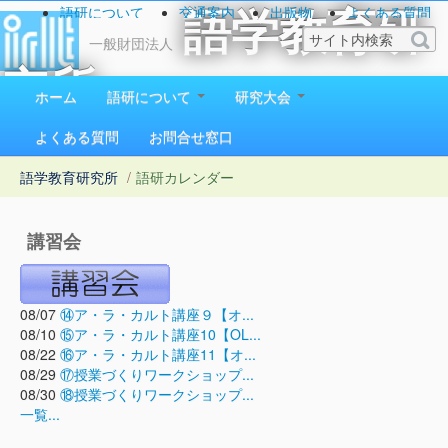
語研について
交通案内
出版物
よくある質問
語学教育研
お問い合わせ
一般財団法人
究所
ホーム
語研について
研究大会
1923（大正12）年創立
よくある質問
お問合せ窓口
語学教育研究所
/
語研カレンダー
講習会
08/07
⑭ア・ラ・カルト講座９【オ...
08/10
⑮ア・ラ・カルト講座10【OL...
08/22
⑯ア・ラ・カルト講座11【オ...
08/29
⑰授業づくりワークショップ...
08/30
⑱授業づくりワークショップ...
一覧...