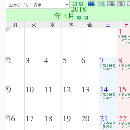
2018
年 4月
月
火
水
木
金
土
日
1
第6パ
マー
ープ例
2
3
4
5
6
7
8
第３研究
第３
グループ
グル
9
10
11
12
13
14
15
第３研究
第３
グループ
グル
16
17
18
19
20
21
22
大会運営
第３
委員会
グル