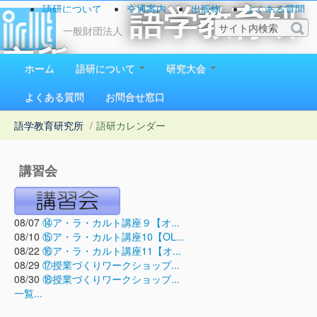
語研について
交通案内
出版物
よくある質問
語学教育研
お問い合わせ
一般財団法人
究所
ホーム
語研について
研究大会
1923（大正12）年創立
よくある質問
お問合せ窓口
語学教育研究所
/
語研カレンダー
講習会
08/07
⑭ア・ラ・カルト講座９【オ...
08/10
⑮ア・ラ・カルト講座10【OL...
08/22
⑯ア・ラ・カルト講座11【オ...
08/29
⑰授業づくりワークショップ...
08/30
⑱授業づくりワークショップ...
一覧...