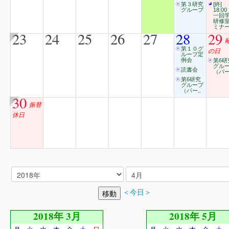
第３研究
[終]
グループ
18:00
一回
研修
ミナ
23
24
25
26
27
28
29
第１０グ
の日
ループ定
例会
第6研
グル
読書会
（パー
第6研究
グループ
（パー..
30
振替
休日
＜今日＞
2018年 3月
2018年 5月