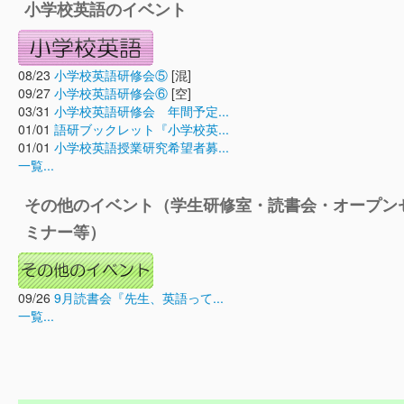
小学校英語のイベント
08/23
小学校英語研修会⑤
[混]
09/27
小学校英語研修会⑥
[空]
03/31
小学校英語研修会 年間予定...
01/01
語研ブックレット『小学校英...
01/01
小学校英語授業研究希望者募...
一覧...
その他のイベント（学生研修室・読書会・オープン
ミナー等）
09/26
9月読書会『先生、英語って...
一覧...