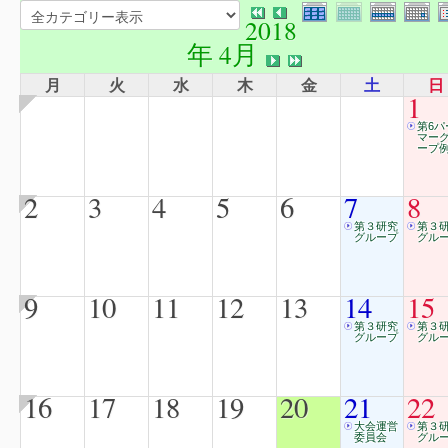
2018
年 4月
月
火
水
木
金
土
日
1
第6パ
マー
ープ例
2
3
4
5
6
7
8
第３研究
第３
グループ
グル
9
10
11
12
13
14
15
第３研究
第３
グループ
グル
16
17
18
19
20
21
22
大会運営
第３
委員会
グル