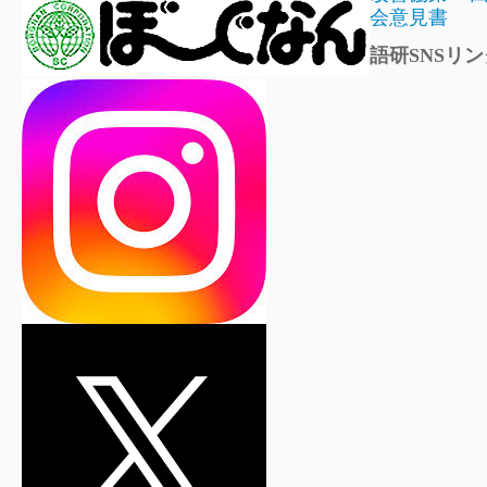
会意見書
語研SNSリン