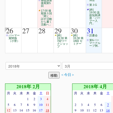
例会
基礎講座
後期第5
第３G
回
[終]
17:00 後
19:00 温
期第５回
故知新講
「聞く・
座「パー
話す活動
マー入
から書く
門」
活動へ」
26
27
28
29
30
31
パーマー
[終]
[終]
読書会
賞関係
19:30 第
15:30 第
第6パー
（小菅）
7回ワー
18回 セ
マーグル
クショッ
ミナー
ープ例..
プ
＜今日＞
2018年 2月
2018年 4月
月
火
水
木
金
土
日
月
火
水
木
金
土
1
2
3
4
5
6
7
8
9
10
11
2
3
4
5
6
7
12
13
14
15
16
17
18
9
10
11
12
13
14