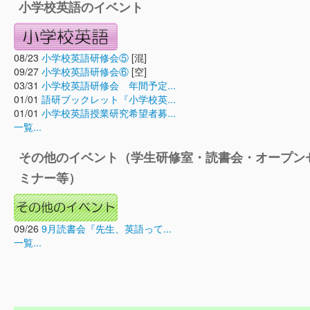
小学校英語のイベント
08/23
小学校英語研修会⑤
[混]
09/27
小学校英語研修会⑥
[空]
03/31
小学校英語研修会 年間予定...
01/01
語研ブックレット『小学校英...
01/01
小学校英語授業研究希望者募...
一覧...
その他のイベント（学生研修室・読書会・オープン
ミナー等）
09/26
9月読書会『先生、英語って...
一覧...