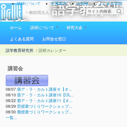
語研について
交通案内
出版物
よくある質問
語学教育研
お問い合わせ
一般財団法人
究所
ホーム
語研について
研究大会
1923（大正12）年創立
よくある質問
お問合せ窓口
語学教育研究所
/
語研カレンダー
講習会
08/07
⑭ア・ラ・カルト講座９【オ...
08/10
⑮ア・ラ・カルト講座10【OL...
08/22
⑯ア・ラ・カルト講座11【オ...
08/29
⑰授業づくりワークショップ...
08/30
⑱授業づくりワークショップ...
一覧...