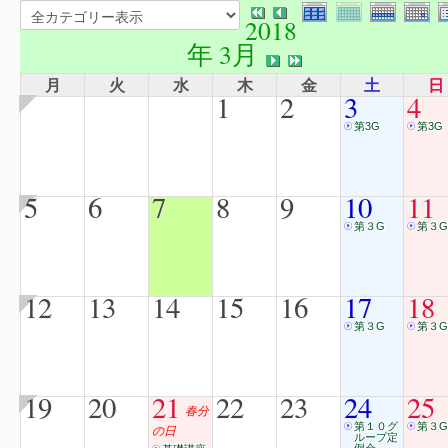
2018
年 3月
月
火
水
木
金
土
日
1
2
3
4
第3G
第3G
5
6
7
8
9
10
11
第３G
第３G
12
13
14
15
16
17
18
第３G
第３G
19
20
21
22
23
24
25
春分
第１０グ
第３G
の日
ループ定