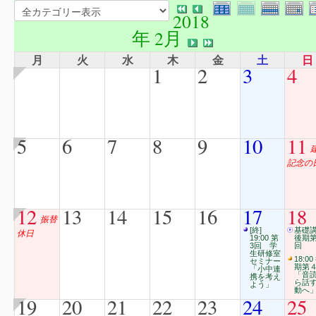
2018
年 2月
月
火
水
木
金
土
日
1
2
3
4
5
6
7
8
9
10
11
記念の
12
13
14
15
16
17
18
振替
[終]
基礎
休日
19:00 第
後期第
3回 学
回
生研修室
18:00
セミナー
期第
「小中連
「音
携を考え
ら話
よう」
動へ
19
20
21
22
23
24
25