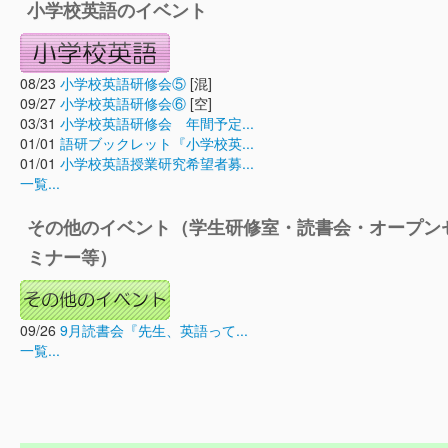
小学校英語のイベント
08/23
小学校英語研修会⑤
[混]
09/27
小学校英語研修会⑥
[空]
03/31
小学校英語研修会 年間予定...
01/01
語研ブックレット『小学校英...
01/01
小学校英語授業研究希望者募...
一覧...
その他のイベント（学生研修室・読書会・オープン
ミナー等）
09/26
9月読書会『先生、英語って...
一覧...