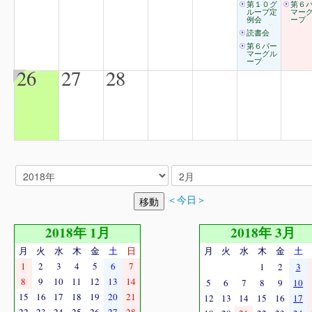
第１０グ
第６
ループ定
マー
例会
ープ
読書会
第６パー
マーグル
ープ
26
27
28
＜今日＞
2018年 1月
2018年 3月
月
火
水
木
金
土
日
月
火
水
木
金
土
1
2
3
4
5
6
7
1
2
3
8
9
10
11
12
13
14
5
6
7
8
9
10
15
16
17
18
19
20
21
12
13
14
15
16
17