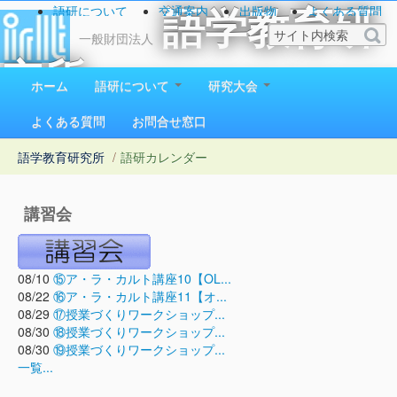
語研について
交通案内
出版物
よくある質問
語学教育研
お問い合わせ
一般財団法人
究所
ホーム
語研について
研究大会
1923（大正12）年創立
よくある質問
お問合せ窓口
語学教育研究所
/
語研カレンダー
講習会
08/10
⑮ア・ラ・カルト講座10【OL...
08/22
⑯ア・ラ・カルト講座11【オ...
08/29
⑰授業づくりワークショップ...
08/30
⑱授業づくりワークショップ...
08/30
⑲授業づくりワークショップ...
一覧...