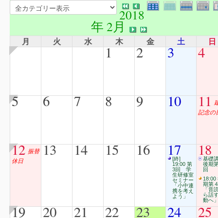
2018
年 2月
月
火
水
木
金
土
日
1
2
3
4
5
6
7
8
9
10
11
記念の
12
13
14
15
16
17
18
振替
[終]
基礎
休日
19:00 第
後期第
3回 学
回
生研修室
18:00
セミナー
期第
「小中連
「音
携を考え
ら話
よう」
動へ
19
20
21
22
23
24
25