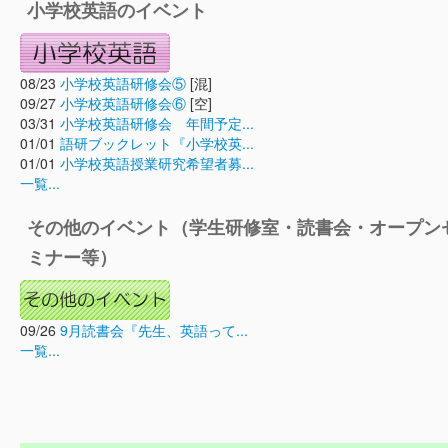
小学校英語のイベント
08/23
小学校英語研修会⑤
[混]
09/27
小学校英語研修会⑥
[空]
03/31
小学校英語研修会 年間予定...
01/01
語研ブックレット『小学校英...
01/01
小学校英語授業研究希望者募...
一覧...
その他のイベント（学生研修室・読書会・オープン
ミナー等）
09/26
9月読書会『先生、英語って...
一覧...