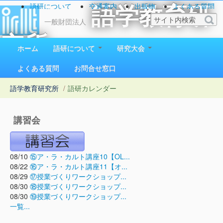
語研について
交通案内
出版物
よくある質問
語学教育研
お問い合わせ
一般財団法人
究所
ホーム
語研について
研究大会
1923（大正12）年創立
よくある質問
お問合せ窓口
語学教育研究所
/
語研カレンダー
講習会
08/10
⑮ア・ラ・カルト講座10【OL...
08/22
⑯ア・ラ・カルト講座11【オ...
08/29
⑰授業づくりワークショップ...
08/30
⑱授業づくりワークショップ...
08/30
⑲授業づくりワークショップ...
一覧...