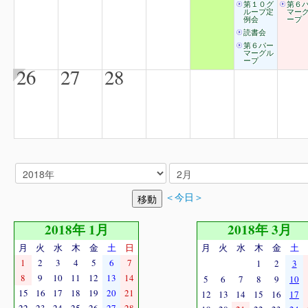
第１０グ
第６
ループ定
マー
例会
ープ
読書会
第６パー
マーグル
ープ
26
27
28
＜今日＞
2018年 1月
2018年 3月
月
火
水
木
金
土
日
月
火
水
木
金
土
1
2
3
4
5
6
7
1
2
3
8
9
10
11
12
13
14
5
6
7
8
9
10
15
16
17
18
19
20
21
12
13
14
15
16
17