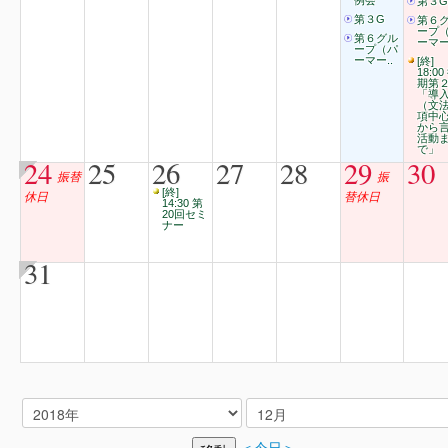
例会
第３G
第３G
第６
ープ
第６グル
ーマー
ープ（パ
ーマー..
[終]
18:00
期第
「導
（文
項中
から
活動
で」
24
25
26
27
28
29
30
振替
振
[終]
休日
替休日
14:30 第
20回セミ
ナー
31
＜今日＞