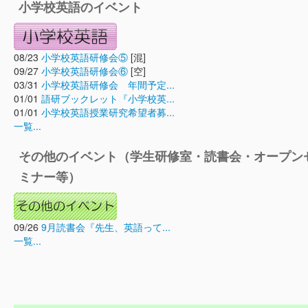
小学校英語のイベント
08/23
小学校英語研修会⑤
[混]
09/27
小学校英語研修会⑥
[空]
03/31
小学校英語研修会 年間予定...
01/01
語研ブックレット『小学校英...
01/01
小学校英語授業研究希望者募...
一覧...
その他のイベント（学生研修室・読書会・オープン
ミナー等）
09/26
9月読書会『先生、英語って...
一覧...