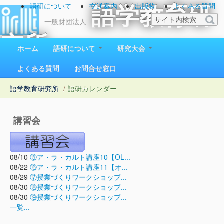
語研について
交通案内
出版物
よくある質問
語学教育研
お問い合わせ
一般財団法人
究所
ホーム
語研について
研究大会
1923（大正12）年創立
よくある質問
お問合せ窓口
語学教育研究所
/
語研カレンダー
講習会
08/10
⑮ア・ラ・カルト講座10【OL...
08/22
⑯ア・ラ・カルト講座11【オ...
08/29
⑰授業づくりワークショップ...
08/30
⑱授業づくりワークショップ...
08/30
⑲授業づくりワークショップ...
一覧...