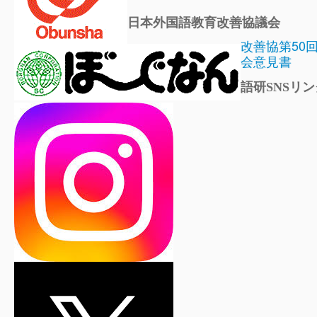
日本外国語教育改善協議会
改善協第50
会意見書
語研SNSリン