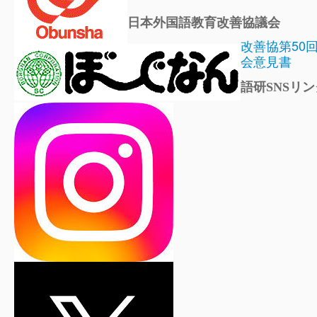
日本外国語教育改善協議会
改善協第50
会意見書
語研SNSリン