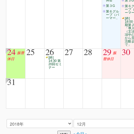
例会
第３G
第３G
第６
ープ
第６グル
ーマー
ープ（パ
ーマー..
[終]
18:00
期第
「導
（文
項中
から
活動
で」
24
25
26
27
28
29
30
振替
振
[終]
休日
替休日
14:30 第
20回セミ
ナー
31
＜今日＞