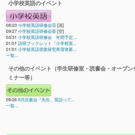
小学校英語のイベント
08/23
小学校英語研修会⑤
[混]
09/27
小学校英語研修会⑥
[空]
03/31
小学校英語研修会 年間予定...
01/01
語研ブックレット『小学校英...
01/01
小学校英語授業研究希望者募...
一覧...
その他のイベント（学生研修室・読書会・オープン
ミナー等）
09/26
9月読書会『先生、英語って...
一覧...