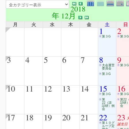
2018
年 12月
月
火
水
木
金
土
日
1
2
第３G
第３G
3
4
5
6
7
8
9
大会運営
第３G
委員会
第３G
10
11
12
13
14
15
16
第３G
第３G
第
第22
22（談
話研
話研）例
会
会
17
18
19
20
21
22
23
第１０グ
誕生日
ループ定