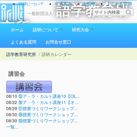
語研について
交通案内
出版物
よくある質問
語学教育研
お問い合わせ
一般財団法人
究所
ホーム
語研について
研究大会
1923（大正12）年創立
よくある質問
お問合せ窓口
語学教育研究所
/
語研カレンダー
講習会
08/10
⑮ア・ラ・カルト講座10【OL...
08/22
⑯ア・ラ・カルト講座11【オ...
08/29
⑰授業づくりワークショップ...
08/30
⑱授業づくりワークショップ...
08/30
⑲授業づくりワークショップ...
一覧...