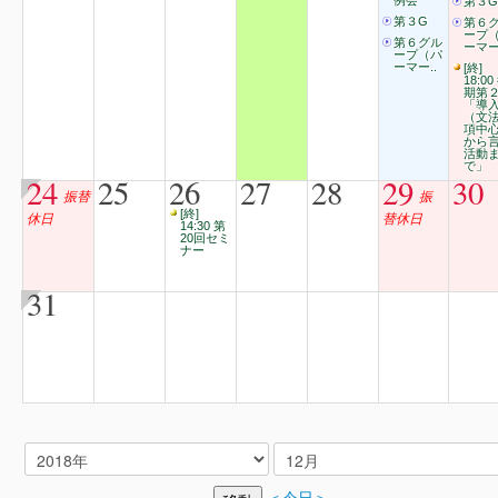
例会
第３G
第３G
第６
ープ
第６グル
ーマー
ープ（パ
ーマー..
[終]
18:00
期第
「導
（文
項中
から
活動
で」
24
25
26
27
28
29
30
振替
振
[終]
休日
替休日
14:30 第
20回セミ
ナー
31
＜今日＞