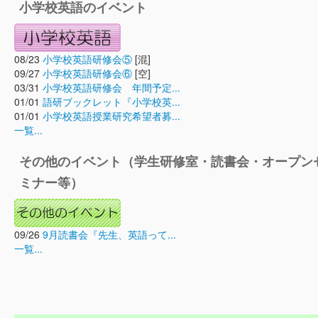
小学校英語のイベント
08/23
小学校英語研修会⑤
[混]
09/27
小学校英語研修会⑥
[空]
03/31
小学校英語研修会 年間予定...
01/01
語研ブックレット『小学校英...
01/01
小学校英語授業研究希望者募...
一覧...
その他のイベント（学生研修室・読書会・オープン
ミナー等）
09/26
9月読書会『先生、英語って...
一覧...