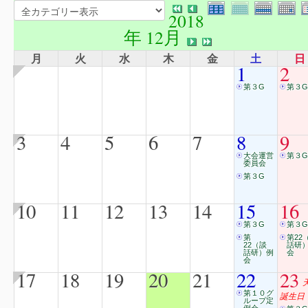
2018
年 12月
月
火
水
木
金
土
日
1
2
第３G
第３G
3
4
5
6
7
8
9
大会運営
第３G
委員会
第３G
10
11
12
13
14
15
16
第３G
第３G
第
第22
22（談
話研
話研）例
会
会
17
18
19
20
21
22
23
第１０グ
誕生日
ループ定