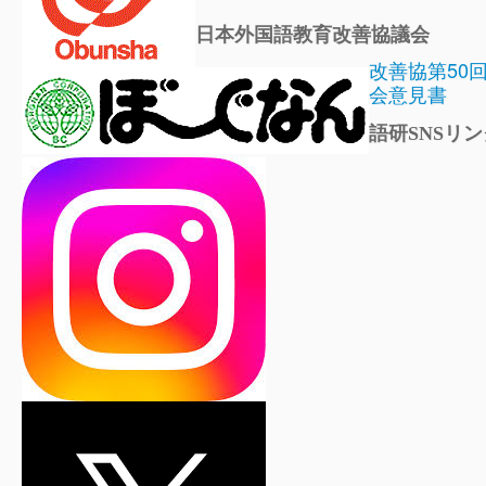
日本外国語教育改善協議会
改善協第50
会意見書
語研SNSリン