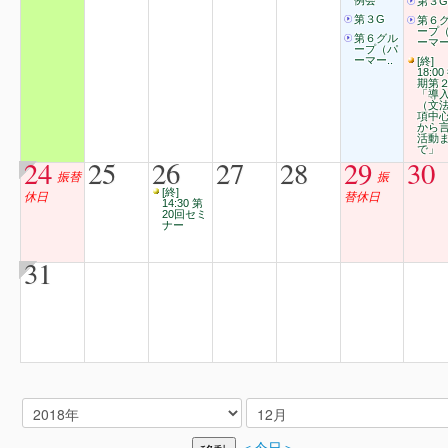
例会
第３G
第３G
第６
ープ
第６グル
ーマー
ープ（パ
ーマー..
[終]
18:00
期第
「導
（文
項中
から
活動
で」
24
25
26
27
28
29
30
振替
振
[終]
休日
替休日
14:30 第
20回セミ
ナー
31
＜今日＞