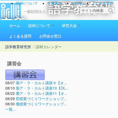
語研について
交通案内
出版物
よくある質問
語学教育研
お問い合わせ
一般財団法人
究所
ホーム
語研について
研究大会
1923（大正12）年創立
よくある質問
お問合せ窓口
語学教育研究所
/
語研カレンダー
講習会
08/07
⑭ア・ラ・カルト講座９【オ...
08/10
⑮ア・ラ・カルト講座10【OL...
08/22
⑯ア・ラ・カルト講座11【オ...
08/29
⑰授業づくりワークショップ...
08/30
⑱授業づくりワークショップ...
一覧...