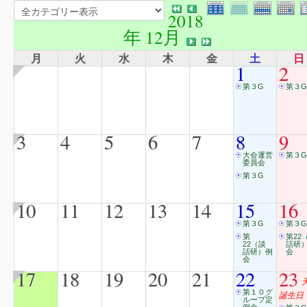
2018
年 12月
月
火
水
木
金
土
日
1
2
第３G
第３G
3
4
5
6
7
8
9
大会運営
第３G
委員会
第３G
10
11
12
13
14
15
16
第３G
第３G
第
第22
22（談
話研
話研）例
会
会
17
18
19
20
21
22
23
第１０グ
誕生日
ループ定