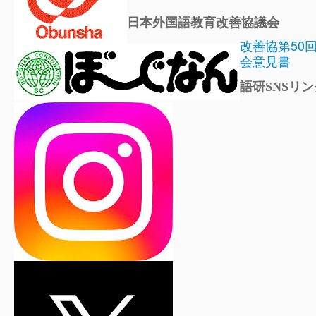
日本外国語教育改善協議会
改善協第50
会意見書
語研SNSリン