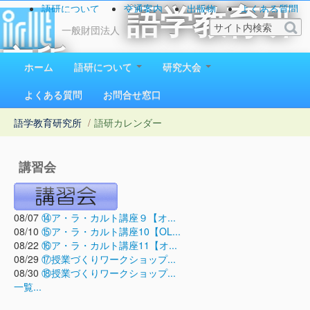
語研について
交通案内
出版物
よくある質問
語学教育研
お問い合わせ
一般財団法人
究所
ホーム
語研について
研究大会
1923（大正12）年創立
よくある質問
お問合せ窓口
語学教育研究所
/
語研カレンダー
講習会
08/07
⑭ア・ラ・カルト講座９【オ...
08/10
⑮ア・ラ・カルト講座10【OL...
08/22
⑯ア・ラ・カルト講座11【オ...
08/29
⑰授業づくりワークショップ...
08/30
⑱授業づくりワークショップ...
一覧...