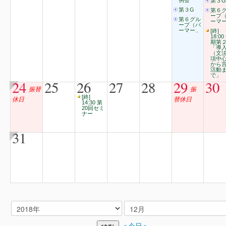
例会
第３G
第３G
第６
ープ
第６グル
ーマー
ープ（パ
ーマー..
[終]
18:00
期第
「導
（文
項中
から
活動
で」
24
25
26
27
28
29
30
振替
振
[終]
休日
替休日
14:30 第
20回セミ
ナー
31
＜今日＞