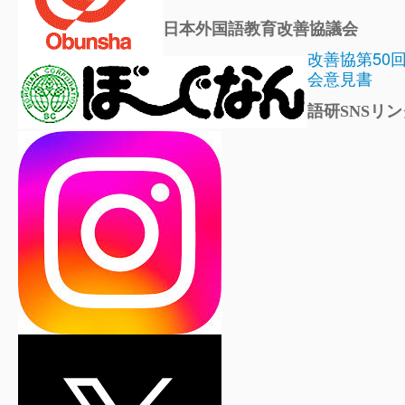
日本外国語教育改善協議会
改善協第50
会意見書
語研SNSリン