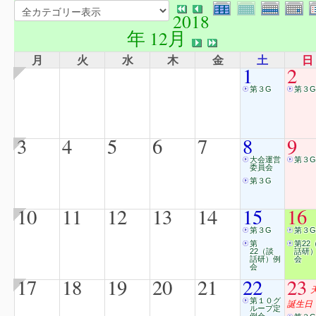
2018
年 12月
月
火
水
木
金
土
日
1
2
第３G
第３G
3
4
5
6
7
8
9
大会運営
第３G
委員会
第３G
10
11
12
13
14
15
16
第３G
第３G
第
第22
22（談
話研
話研）例
会
会
17
18
19
20
21
22
23
第１０グ
誕生日
ループ定