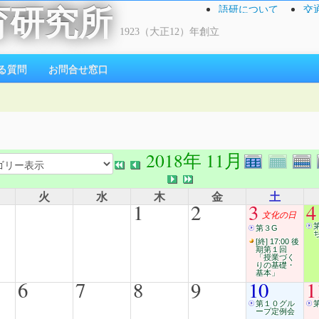
語研について
交
育研究所
1923（大正12）年創立
る質問
お問合せ窓口
2018年 11月
火
水
木
金
土
1
2
3
4
文化の日
第３G
[終] 17:00 後
期第１回
「授業づく
りの基礎・
基本」
6
7
8
9
10
1
第１０グル
ープ定例会