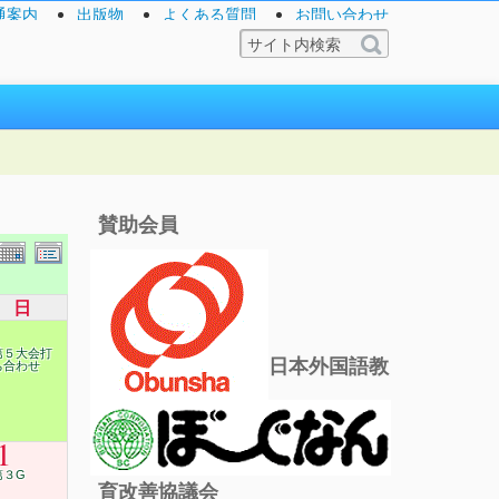
通案内
出版物
よくある質問
お問い合わせ
賛助会員
日
第５大会打
日本外国語教
ち合わせ
1
第３G
育改善協議会