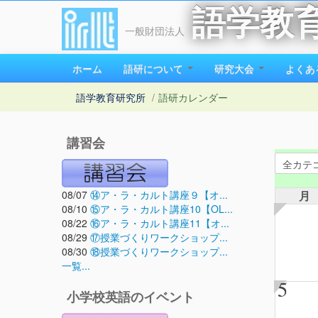
語学教
一般財団法人
ホーム
語研について
研究大会
よくあ
語学教育研究所
/
語研カレンダー
講習会
08/07
⑭ア・ラ・カルト講座９【オ...
月
08/10
⑮ア・ラ・カルト講座10【OL...
08/22
⑯ア・ラ・カルト講座11【オ...
08/29
⑰授業づくりワークショップ...
08/30
⑱授業づくりワークショップ...
一覧...
5
小学校英語のイベント