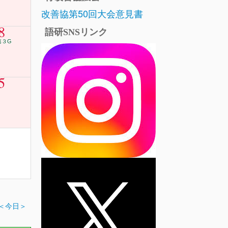
改善協第50回大会意見書
8
語研SNSリンク
第３G
5
＜今日＞