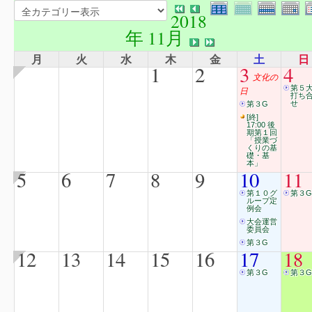
2018
年 11月
月
火
水
木
金
土
日
1
2
3
4
文化の
第５
日
打ち
せ
第３G
[終]
17:00 後
期第１回
「授業づ
くりの基
礎・基
本」
5
6
7
8
9
10
11
第１０グ
第３G
ループ定
例会
大会運営
委員会
第３G
12
13
14
15
16
17
18
第３G
第３G