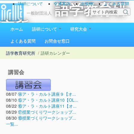
語研について
交通案内
出版物
よくある質問
語学教育研
お問い合わせ
一般財団法人
究所
ホーム
語研について
研究大会
1923（大正12）年創立
よくある質問
お問合せ窓口
語学教育研究所
/
語研カレンダー
講習会
08/07
⑭ア・ラ・カルト講座９【オ...
08/10
⑮ア・ラ・カルト講座10【OL...
08/22
⑯ア・ラ・カルト講座11【オ...
08/29
⑰授業づくりワークショップ...
08/30
⑱授業づくりワークショップ...
一覧...