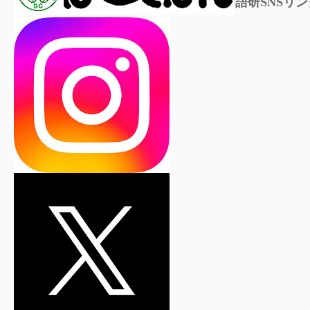
語研SNSリン