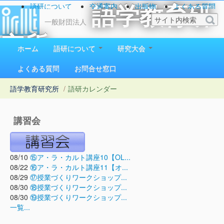
語研について
交通案内
出版物
よくある質問
語学教育研
お問い合わせ
一般財団法人
究所
ホーム
語研について
研究大会
1923（大正12）年創立
よくある質問
お問合せ窓口
語学教育研究所
/
語研カレンダー
講習会
08/10
⑮ア・ラ・カルト講座10【OL...
08/22
⑯ア・ラ・カルト講座11【オ...
08/29
⑰授業づくりワークショップ...
08/30
⑱授業づくりワークショップ...
08/30
⑲授業づくりワークショップ...
一覧...