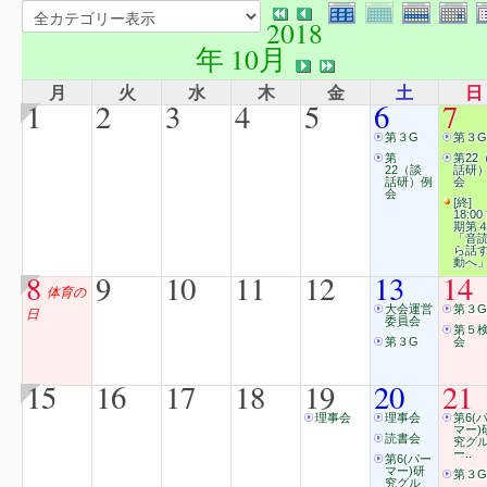
2018
年 10月
月
火
水
木
金
土
日
1
2
3
4
5
6
7
第３G
第３G
第
第22
22（談
話研
話研）例
会
会
[終]
18:00
期第
「音
ら話
動へ
8
9
10
11
12
13
14
体育の
大会運営
第３G
日
委員会
第５
第３G
会
15
16
17
18
19
20
21
理事会
理事会
第6(
マー)
読書会
究グ
ー..
第6(パー
マー)研
第３G
究グル