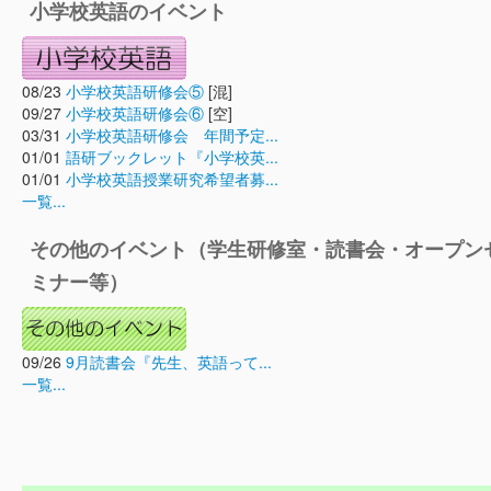
小学校英語のイベント
08/23
小学校英語研修会⑤
[混]
09/27
小学校英語研修会⑥
[空]
03/31
小学校英語研修会 年間予定...
01/01
語研ブックレット『小学校英...
01/01
小学校英語授業研究希望者募...
一覧...
その他のイベント（学生研修室・読書会・オープン
ミナー等）
09/26
9月読書会『先生、英語って...
一覧...