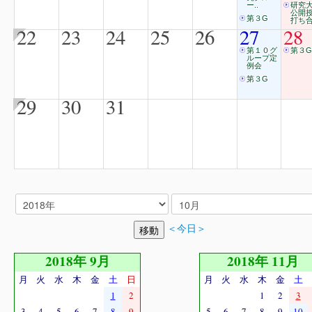
ー..
研究
公開
第３G
打ち合
22
23
24
25
26
27
28
第１０グ
第３G
ループ定
例会
第３G
29
30
31
＜今日＞
2018年 9月
2018年 11月
月
火
水
木
金
土
日
月
火
水
木
金
土
1
2
1
2
3
3
4
5
6
7
8
9
5
6
7
8
9
10