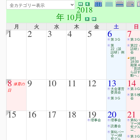
2018
年 10月
月
火
水
木
金
土
日
1
2
3
4
5
6
7
第３G
第３G
第
第22
22（談
話研
話研）例
会
会
[終]
18:00
期第
「音
ら話
動へ
8
9
10
11
12
13
14
体育の
大会運営
第３G
日
委員会
第５
第３G
会
15
16
17
18
19
20
21
理事会
理事会
第6(
マー)
読書会
究グ
ー..
第6(パー
マー)研
第３G
究グル