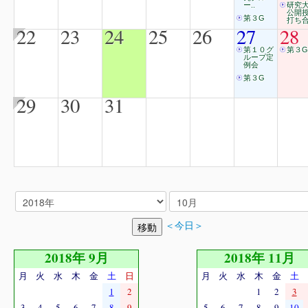
ー..
研究
公開
第３G
打ち合
22
23
24
25
26
27
28
第１０グ
第３G
ループ定
例会
第３G
29
30
31
＜今日＞
2018年 9月
2018年 11月
月
火
水
木
金
土
日
月
火
水
木
金
土
1
2
1
2
3
3
4
5
6
7
8
9
5
6
7
8
9
10