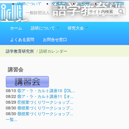
語研について
交通案内
出版物
よくある質問
語学教育研
お問い合わせ
一般財団法人
究所
ホーム
語研について
研究大会
1923（大正12）年創立
よくある質問
お問合せ窓口
語学教育研究所
/
語研カレンダー
講習会
08/10
⑮ア・ラ・カルト講座10【OL...
08/22
⑯ア・ラ・カルト講座11【オ...
08/29
⑰授業づくりワークショップ...
08/30
⑱授業づくりワークショップ...
08/30
⑲授業づくりワークショップ...
一覧...