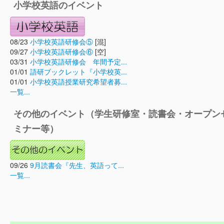
小学校英語のイベント
08/23
小学校英語研修会⑤
[混]
09/27
小学校英語研修会⑥
[空]
03/31
小学校英語研修会 年間予定...
01/01
語研ブックレット『小学校英...
01/01
小学校英語授業研究希望者募...
一覧...
その他のイベント（学生研修室・読書会・オープン
ミナー等）
09/26
9月読書会『先生、英語って...
一覧...