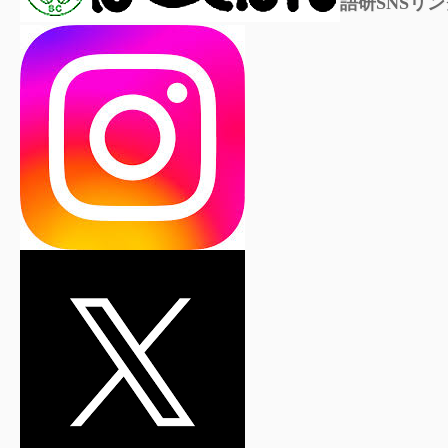
語研SNSリン