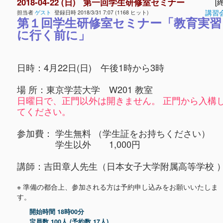
2018-04-22 (日) 第一回学生研修室セミナー
[終
講習
担当者
ゲスト
登録日時 2018/3/31 7:07 (1168 ヒット)
第１回学生研修室セミナー「教育実習
に行く前に」
日時：4月22日(日) 午後1時から3時
場 所：東京学芸大学 W201 教室
日曜日で、正門以外は開きません。 正門から入構
てください。
参加費： 学生無料 （学生証をお持ちください）
学生以外 1,000円
講師：吉田章人先生（日本女子大学附属高等学校 
※ 準備の都合上、参加される方は予約申し込みをお願いいたしま
す。
開始時間 18時00分
定員数 100人 (予約数 17人)