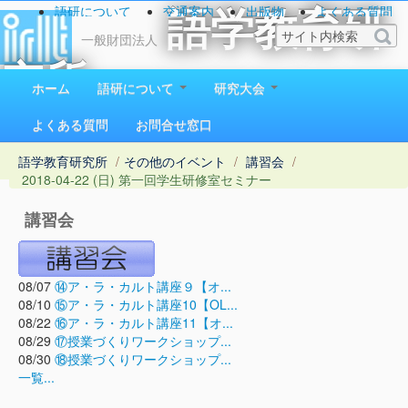
語研について
交通案内
出版物
よくある質問
語学教育研
お問い合わせ
一般財団法人
究所
ホーム
語研について
研究大会
1923（大正12）年創立
よくある質問
お問合せ窓口
語学教育研究所
/
その他のイベント
/
講習会
/
2018-04-22 (日) 第一回学生研修室セミナー
講習会
08/07
⑭ア・ラ・カルト講座９【オ...
08/10
⑮ア・ラ・カルト講座10【OL...
08/22
⑯ア・ラ・カルト講座11【オ...
08/29
⑰授業づくりワークショップ...
08/30
⑱授業づくりワークショップ...
一覧...