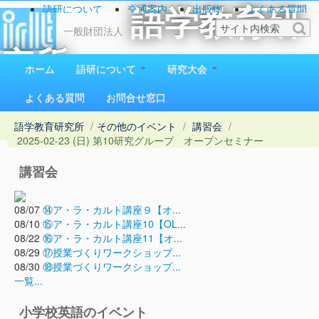
語研について
交通案内
出版物
よくある質問
語学教育研
お問い合わせ
一般財団法人
究所
ホーム
語研について
研究大会
1923（大正12）年創立
よくある質問
お問合せ窓口
語学教育研究所
/
その他のイベント
/
講習会
/
2025-02-23 (日) 第10研究グループ オープンセミナー
講習会
08/07
⑭ア・ラ・カルト講座９【オ...
08/10
⑮ア・ラ・カルト講座10【OL...
08/22
⑯ア・ラ・カルト講座11【オ...
08/29
⑰授業づくりワークショップ...
08/30
⑱授業づくりワークショップ...
一覧...
小学校英語のイベント