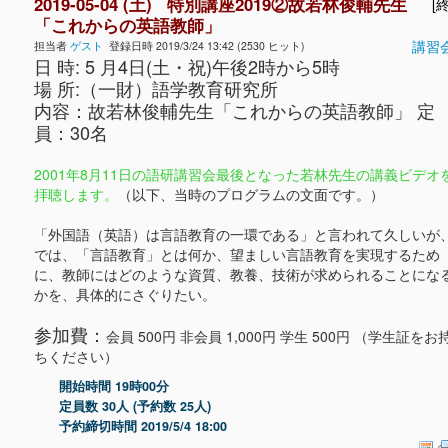
2019-05-04 (土) 特別講座2019②故若林俊輔先生
[終
「これからの英語教師」
講習
担当者
ゲスト
登録日時 2019/3/24 13:42 (2530 ヒット)
日 時: 5 月4日(土・祝)午後2時から5時
場 所:（一財）語学教育研究所
内容：故若林俊輔先生「これからの英語教師」 定
員：30名
2001年8月11日の語研講習会最後となった若林先生の講義ビデオ
拝聴します。
（以下、当時のプログラムの文面です。）
「外国語（英語）は言語教育の一環である」と言われて久しいが
では、「言語教育」とは何か、望ましい言語教育を実現するため
に、教師にはどのような資質、教養、技術が求められることにな
かを、具体的にさぐりたい。
参加費：
会員 500円 非会員 1,000円 学生 500円 （学生証をお
ちください）
開始時間 19時00分
定員数 30人 (予約数 25人)
予約締切時間 2019/5/4 18:00