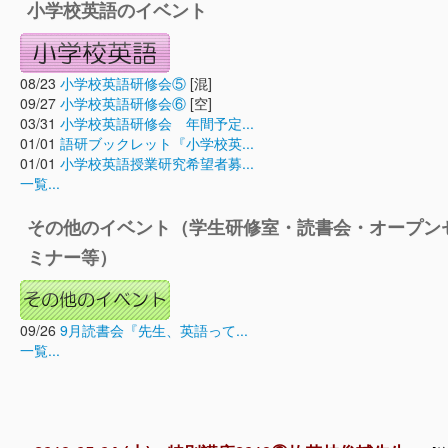
小学校英語のイベント
08/23
小学校英語研修会⑤
[混]
09/27
小学校英語研修会⑥
[空]
03/31
小学校英語研修会 年間予定...
01/01
語研ブックレット『小学校英...
01/01
小学校英語授業研究希望者募...
一覧...
その他のイベント（学生研修室・読書会・オープン
ミナー等）
09/26
9月読書会『先生、英語って...
一覧...