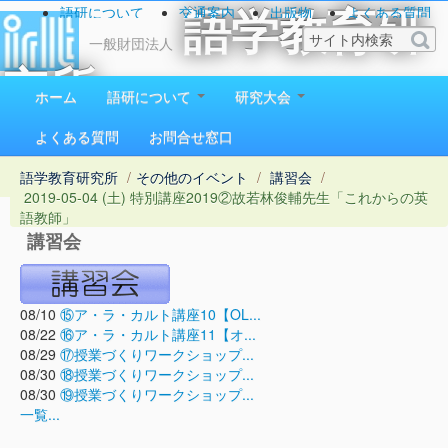
語研について
交通案内
出版物
よくある質問
語学教育研
お問い合わせ
一般財団法人
究所
ホーム
語研について
研究大会
1923（大正12）年創立
よくある質問
お問合せ窓口
語学教育研究所
/
その他のイベント
/
講習会
/
2019-05-04 (土) 特別講座2019②故若林俊輔先生「これからの英
語教師」
講習会
08/10
⑮ア・ラ・カルト講座10【OL...
08/22
⑯ア・ラ・カルト講座11【オ...
08/29
⑰授業づくりワークショップ...
08/30
⑱授業づくりワークショップ...
08/30
⑲授業づくりワークショップ...
一覧...