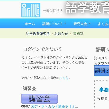
語学教
一般財団法人
ホーム
語研について
研究大会
よくあ
語学教育研究所
/
お知らせ
/
事務室
ログインできない？
語研ジ
まれに、ページ下部のログインリンクが反応し
語研ジャ
ない現象が発生しています。そのような場合、
らダウン
ページの再読込を試みてください。
それでも解決しない場合は
こちら
。
講習会
事務
投稿者 
08/07
⑭ア・ラ・カルト講座９【オ...