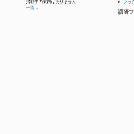
掲載中の案内はありません
ブッ
一覧...
語研フ