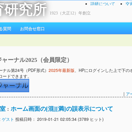
語研について
交
育研究所
1923（大正12）年創立
る質問
お問合せ窓口
ャーナル2025（会員限定）
ーナル第24号（PDF形式）
2025年最新版
、HPにログインした上で下の
ロードできます。
|
ア
室
:
ホーム画面の[混][満]の誤表示について
:
ゲスト
投稿日時： 2019-01-21 02:05:34
(
3789 ヒット
)