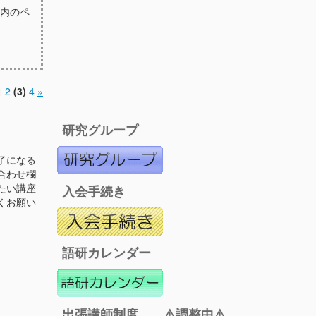
案内のペ
1
2
(3)
4
»
研究グループ
了になる
合わせ欄
たい講座
入会手続き
くお願い
語研カレンダー
出張講師制度 ⚠️調整中⚠️