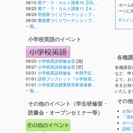
08/10
⑮ア・ラ・カルト講座10【OL...
ホーム
08/22
⑯ア・ラ・カルト講座11【オ...
ージに
08/29
⑰授業づくりワークショップ...
0コメ
08/30
⑱授業づくりワークショップ...
一覧...
小学校英語のイベント
各種講
08/23
小学校英語研修会⑤
[混]
09/27
小学校英語研修会⑥
[空]
各種講習
03/31
小学校英語研修会 年間予定...
など、申
01/01
語研ブックレット『小学校英...
より、お
01/01
小学校英語授業研究希望者募...
名をお知
一覧...
いたしま
その他
その他のイベント（学生研修室・
お知
読書会・オープンセミナー等）
『若
ホーム
語研