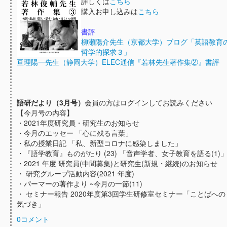
詳しくは
こちら
購入お申し込みは
こちら
書評
柳瀬陽介先生（京都大学）ブログ「英語教育
哲学的探求３」
亘理陽一先生（静岡大学）ELEC通信『若林先生著作集②』書評
語研だより（3月号）
会員の方はログインしてお読みください
【今月号の内容】
・2021年度研究員・研究生のお知らせ
・今月のエッセー 「心に残る言葉」
・私の授業日記 「私、新型コロナに感染しました」
・『語学教育』ものがたり (23) 「音声学者、女子教育を語る(1)
・2021 年度 研究員(中間募集)と研究生(新規・継続)のお知らせ
・ 研究グループ活動内容(2021 年度)
・パーマーの著作より ~今月の一節(11)
・ セミナー報告 2020年度第3回学生研修室セミナー「ことばへの
気づき」
0コメント