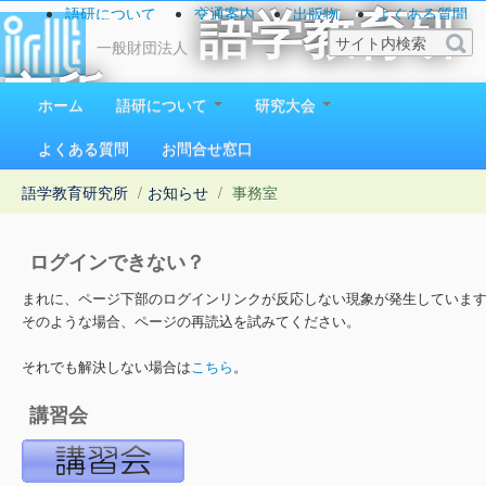
語研について
交通案内
出版物
よくある質問
語学教育研
お問い合わせ
一般財団法人
究所
ホーム
語研について
研究大会
1923（大正12）年創立
よくある質問
お問合せ窓口
語学教育研究所
/
お知らせ
/
事務室
ログインできない？
まれに、ページ下部のログインリンクが反応しない現象が発生していま
そのような場合、ページの再読込を試みてください。
それでも解決しない場合は
こちら
。
講習会