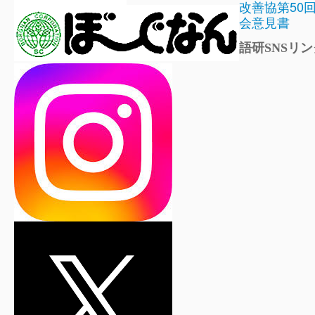
改善協第50
会意見書
語研SNSリン