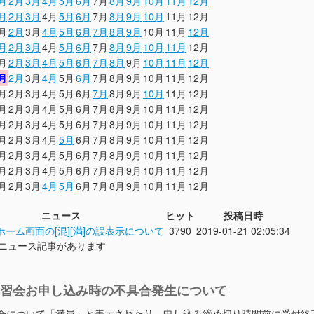
月
2月
3月
4月
5月
6月
7月
8月
9月
10月
11月
12月
月
2月
3月
4月
5月
6月
7月
8月
9月
10月
11月
12月
月
2月
3月
4月
5月
6月
7月
8月
9月
10月
11月
12月
月
2月
3月
4月
5月
6月
7月
8月
9月
10月
11月
12月
月
2月
3月
4月
5月
6月
7月
8月
9月
10月
11月
12月
月
2月
3月
4月
5月
6月
7月
8月
9月
10月
11月
12月
月
2月
3月
4月
5月
6月
7月
8月
9月
10月
11月
12月
月
2月
3月
4月
5月
6月
7月
8月
9月
10月
11月
12月
月
2月
3月
4月
5月
6月
7月
8月
9月
10月
11月
12月
月
2月
3月
4月
5月
6月
7月
8月
9月
10月
11月
12月
月
2月
3月
4月
5月
6月
7月
8月
9月
10月
11月
12月
月
2月
3月
4月
5月
6月
7月
8月
9月
10月
11月
12月
月
2月
3月
4月
5月
6月
7月
8月
9月
10月
11月
12月
ニュース
ヒット
投稿日時
ホーム画面の[混][満]の誤表示について
3790
2019-01-21 02:05:34
件のニュース記事があります
習会お申し込み時の不具合発生について
会について「満員」と表示されたり、申し込み締め切り時間前に受付終