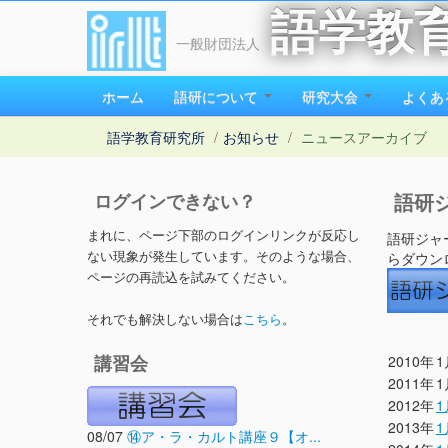
語学教
一般財団法人
ホーム
語研について
研究大会
よくあ
語学教育研究所
/
お知らせ
/
ニュースアーカイブ
ログインできない？
語研ジ
まれに、ページ下部のログインリンクが反応し
語研ジャ
ない現象が発生しています。そのような場合、
らダウン
ページの再読込を試みてください。
それでも解決しない場合は
こちら
。
2010年
1
講習会
2011年
1
2012年
1
2013年
1
08/07
⑭ア・ラ・カルト講座９【オ...