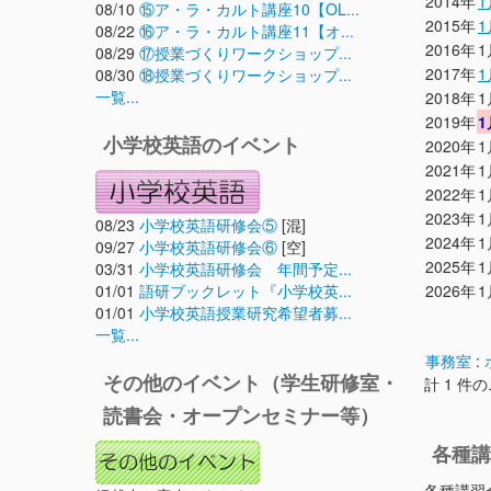
2014年
1
08/10
⑮ア・ラ・カルト講座10【OL...
2015年
1
08/22
⑯ア・ラ・カルト講座11【オ...
2016年
1
08/29
⑰授業づくりワークショップ...
2017年
1
08/30
⑱授業づくりワークショップ...
一覧...
2018年
1
2019年
1
小学校英語のイベント
2020年
1
2021年
1
2022年
1
2023年
1
08/23
小学校英語研修会⑤
[混]
2024年
1
09/27
小学校英語研修会⑥
[空]
2025年
1
03/31
小学校英語研修会 年間予定...
01/01
語研ブックレット『小学校英...
2026年
1
01/01
小学校英語授業研究希望者募...
一覧...
事務室
:
その他のイベント（学生研修室・
計 1 
読書会・オープンセミナー等）
各種講
各種講習