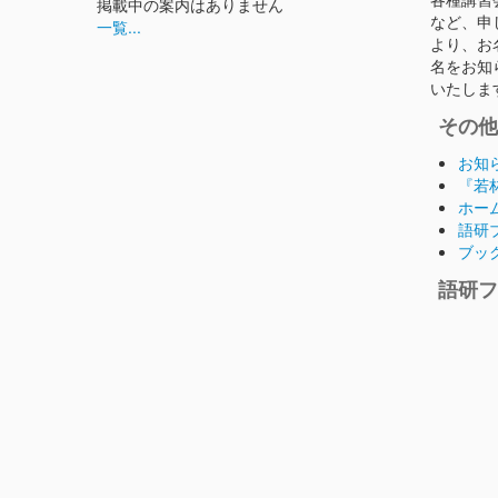
掲載中の案内はありません
など、申
一覧...
より、お
名をお知
いたしま
その他
お知
『若
ホーム
語研
ブッ
語研フ