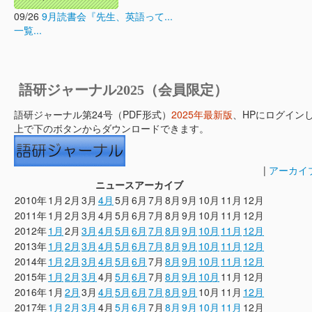
09/26
9月読書会『先生、英語って...
一覧...
語研ジャーナル2025（会員限定）
語研ジャーナル第24号（PDF形式）
2025年最新版
、HPにログイン
上で下のボタンからダウンロードできます。
|
アーカイ
ニュースアーカイブ
2010年
1月
2月
3月
4月
5月
6月
7月
8月
9月
10月
11月
12月
2011年
1月
2月
3月
4月
5月
6月
7月
8月
9月
10月
11月
12月
2012年
1月
2月
3月
4月
5月
6月
7月
8月
9月
10月
11月
12月
2013年
1月
2月
3月
4月
5月
6月
7月
8月
9月
10月
11月
12月
2014年
1月
2月
3月
4月
5月
6月
7月
8月
9月
10月
11月
12月
2015年
1月
2月
3月
4月
5月
6月
7月
8月
9月
10月
11月
12月
2016年
1月
2月
3月
4月
5月
6月
7月
8月
9月
10月
11月
12月
2017年
1月
2月
3月
4月
5月
6月
7月
8月
9月
10月
11月
12月