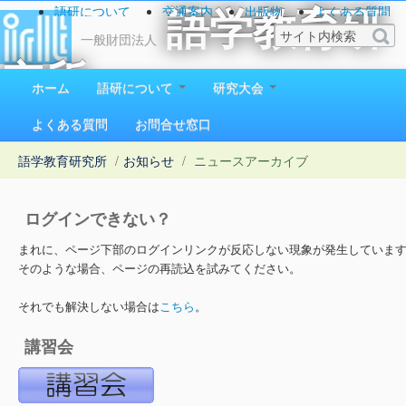
語研について
交通案内
出版物
よくある質問
語学教育研
お問い合わせ
一般財団法人
究所
ホーム
語研について
研究大会
1923（大正12）年創立
よくある質問
お問合せ窓口
語学教育研究所
/
お知らせ
/
ニュースアーカイブ
ログインできない？
まれに、ページ下部のログインリンクが反応しない現象が発生していま
そのような場合、ページの再読込を試みてください。
それでも解決しない場合は
こちら
。
講習会