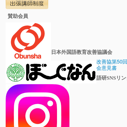
賛助会員
日本外国語教育改善協議会
改善協第50
会意見書
語研SNSリン