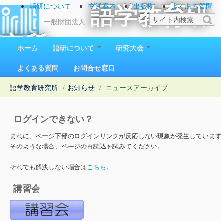
語研について
交通案内
出版物
よくある質問
語学教育研
お問い合わせ
一般財団法人
究所
ホーム
語研について
研究大会
1923（大正12）年創立
よくある質問
お問合せ窓口
語学教育研究所
/
お知らせ
/
ニュースアーカイブ
ログインできない？
まれに、ページ下部のログインリンクが反応しない現象が発生していま
そのような場合、ページの再読込を試みてください。
それでも解決しない場合は
こちら
。
講習会