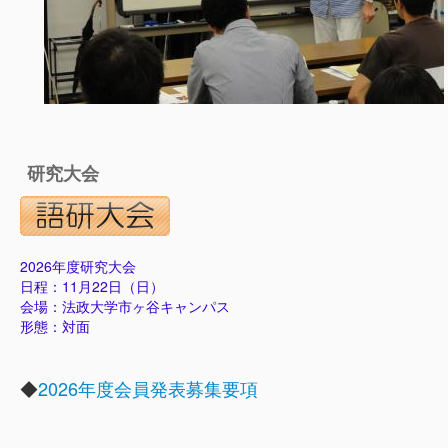
研究大会
2026年度研究大会
日程：11月22日（日）
会場：法政大学市ヶ谷キャンパス
形態：対面
◆
2026年度会員発表募集要項