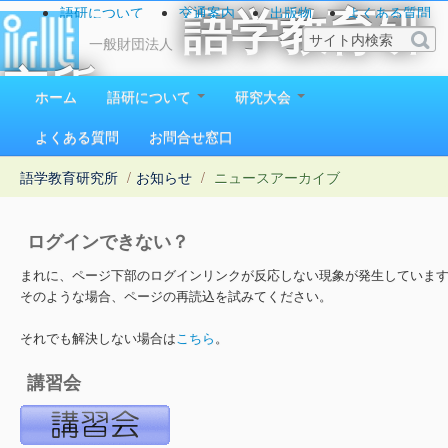
語研について
交通案内
出版物
よくある質問
語学教育研
お問い合わせ
一般財団法人
究所
ホーム
語研について
研究大会
1923（大正12）年創立
よくある質問
お問合せ窓口
語学教育研究所
/
お知らせ
/
ニュースアーカイブ
ログインできない？
まれに、ページ下部のログインリンクが反応しない現象が発生していま
そのような場合、ページの再読込を試みてください。
それでも解決しない場合は
こちら
。
講習会