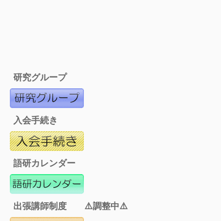
研究グループ
入会手続き
語研カレンダー
出張講師制度 ⚠️調整中⚠️