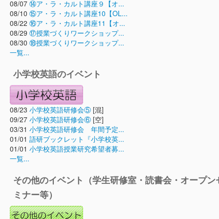
08/07
⑭ア・ラ・カルト講座９【オ...
08/10
⑮ア・ラ・カルト講座10【OL...
08/22
⑯ア・ラ・カルト講座11【オ...
08/29
⑰授業づくりワークショップ...
08/30
⑱授業づくりワークショップ...
一覧...
小学校英語のイベント
08/23
小学校英語研修会⑤
[混]
09/27
小学校英語研修会⑥
[空]
03/31
小学校英語研修会 年間予定...
01/01
語研ブックレット『小学校英...
01/01
小学校英語授業研究希望者募...
一覧...
その他のイベント（学生研修室・読書会・オープン
ミナー等）