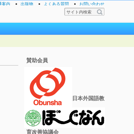
通案内
出版物
よくある質問
お問い合わせ
賛助会員
。
。
日本外国語教
育改善協議会