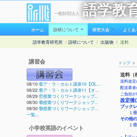
語学教
一般財団法人
ホーム
語研について
研究大会
よくあ
語学教育研究所
/
語研について
/
出版物
/
送料
講習会
トップ
送料（
送料改定
08/10
⑮ア・ラ・カルト講座10【OL...
配送業者
08/22
⑯ア・ラ・カルト講座11【オ...
ご負担が
08/29
⑰授業づくりワークショップ...
改定後(
08/30
⑱授業づくりワークショップ...
ブック
08/30
⑲授業づくりワークショップ...
１冊 3
一覧...
その他
１冊 3
小学校英語のイベント
※【ブッ