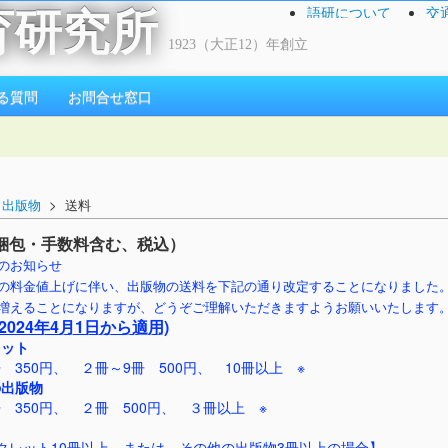
語研について
交
育研究所
1923（大正12）年創立
る質問
お問合せ窓口
>
出版物
> 送料
梱包・手数料含む、税込）
のお知らせ
の料金値上げに伴い、出版物の送料を下記の通り改定することになりました
増えることになりますが、どうぞご理解いただきますようお願いいたします
2024年4月1日から適用)
レット
50円、 ２冊～9冊 500円、 10冊以上 ※
の出版物
50円、 ２冊 500円、 ３冊以上 ※
クレット10冊以上、または、その他の出版物3冊以上の場合】