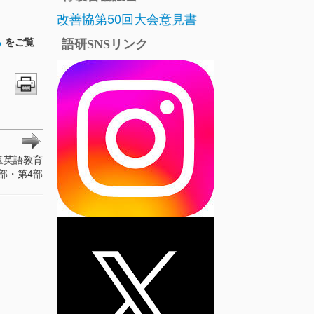
改善協第50回大会意見書
ら
をご覧
語研SNSリンク
童英語教育
部・第4部