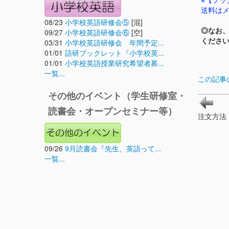
送料は
08/23
小学校英語研修会⑤
[混]
◎なお、
09/27
小学校英語研修会⑥
[空]
くださ
03/31
小学校英語研修会 年間予定...
01/01
語研ブックレット『小学校英...
01/01
小学校英語授業研究希望者募...
一覧...
この記事
その他のイベント（学生研修室・
読書会・オープンセミナー等）
注文方法
09/26
9月読書会『先生、英語って...
一覧...